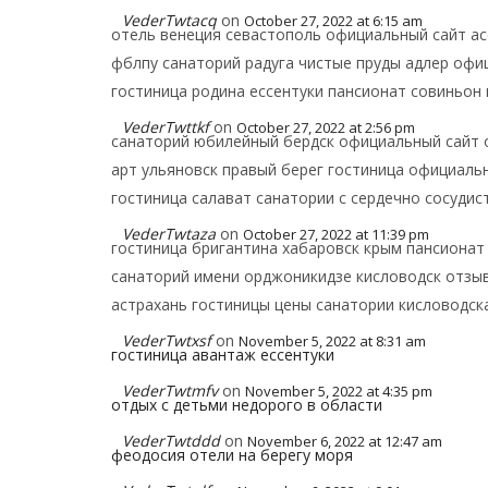
VederTwtacq
on
October 27, 2022 at 6:15 am
отель венеция севастополь официальный сайт ас
фблпу санаторий радуга чистые пруды адлер офи
гостиница родина ессентуки пансионат совиньон 
VederTwttkf
on
October 27, 2022 at 2:56 pm
санаторий юбилейный бердск официальный сайт 
арт ульяновск правый берег гостиница официальн
гостиница салават санатории с сердечно сосуди
VederTwtaza
on
October 27, 2022 at 11:39 pm
гостиница бригантина хабаровск крым пансионат
санаторий имени орджоникидзе кисловодск отзыв
астрахань гостиницы цены санатории кисловодск
VederTwtxsf
on
November 5, 2022 at 8:31 am
гостиница авантаж ессентуки
VederTwtmfv
on
November 5, 2022 at 4:35 pm
отдых с детьми недорого в области
VederTwtddd
on
November 6, 2022 at 12:47 am
феодосия отели на берегу моря