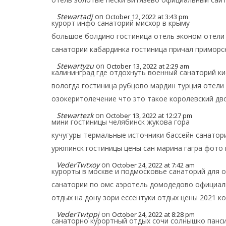
Stewartadj
on
October 12, 2022 at 3:43 pm
курорт инфо санаторий мисхор в крыму
большое болдино гостиница отель эконом отели 
санатории кабардинка гостиница причал приморс
Stewartyzu
on
October 13, 2022 at 2:29 am
калининград где отдохнуть военный санаторий к
вологда гостиница рубцово мардин турция отел
озокеритолечение что это такое королевский дв
Stewartezk
on
October 13, 2022 at 12:27 pm
мини гостиницы челябинск жукова гора
кучугуры термальные источники бассейн санатори
урюпинск гостиницы цены сан марина гагра фото 
VederTwtxoy
on
October 24, 2022 at 7:42 am
курорты в москве и подмосковье санаторий для 
санатории по омс аэротель домодедово официал
отдых на дону зори ессентуки отдых цены 2021 к
VederTwtppj
on
October 24, 2022 at 8:28 pm
санаторно курортный отдых сочи солнышко панс