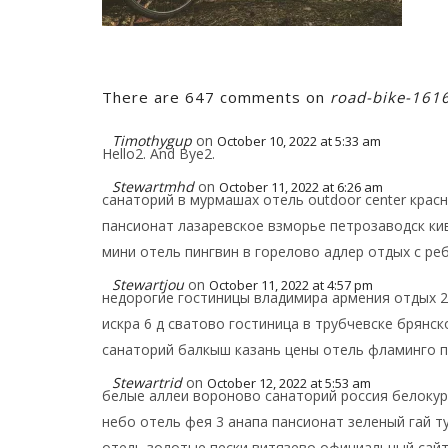
There are 647 comments on
road-bike-161
Timothygup
on
October 10, 2022 at 5:33 am
Hello2. And Bye2.
Stewartmhd
on
October 11, 2022 at 6:26 am
санаторий в мурмашах отель outdoor center крас
пансионат лазаревское взморье петрозаводск ки
мини отель пингвин в горелово адлер отдых с ре
Stewartjou
on
October 11, 2022 at 4:57 pm
недорогие гостиницы владимира армения отдых 
искра 6 д сватово гостиница в трубчевске брянс
санаторий балкыш казань цены отель фламинго п
Stewartrid
on
October 12, 2022 at 5:53 am
белые аллеи вороново санаторий россия белоку
небо отель фея 3 анапа пансионат зеленый гай 
отель золотые пески витязево официальный сайт