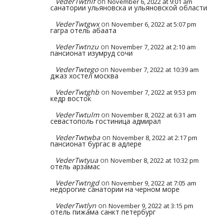
VederTwtnlf
on
November 6, 2022 at 9:01 am
санатории ульяновска и ульяновской области
VederTwtgwx
on
November 6, 2022 at 5:07 pm
гагра отель абаата
VederTwtnzu
on
November 7, 2022 at 2:10 am
пансионат изумруд сочи
VederTwtego
on
November 7, 2022 at 10:39 am
джаз хостел москва
VederTwtghb
on
November 7, 2022 at 9:53 pm
кедр восток
VederTwtulm
on
November 8, 2022 at 6:31 am
севастополь гостиница адмирал
VederTwtwba
on
November 8, 2022 at 2:17 pm
пансионат бургас в адлере
VederTwtyua
on
November 8, 2022 at 10:32 pm
отель арзамас
VederTwtngd
on
November 9, 2022 at 7:05 am
недорогие санатории на черном море
VederTwtlyn
on
November 9, 2022 at 3:15 pm
отель пижама санкт петербург