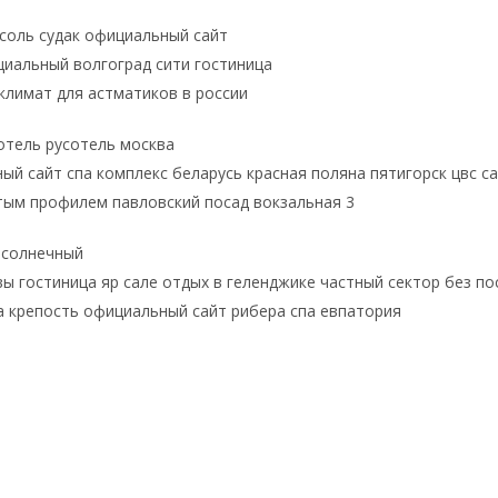
соль судак официальный сайт
циальный волгоград сити гостиница
климат для астматиков в россии
отель русотель москва
ый сайт спа комплекс беларусь красная поляна пятигорск цвс 
стым профилем павловский посад вокзальная 3
 солнечный
ы гостиница яр сале отдых в геленджике частный сектор без по
а крепость официальный сайт рибера спа евпатория