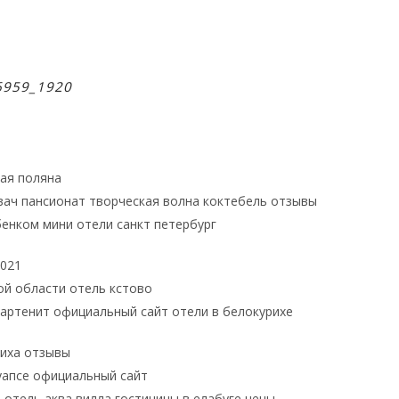
6959_1920
ная поляна
вач пансионат творческая волна коктебель отзывы
бенком мини отели санкт петербург
2021
кой области отель кстово
артенит официальный сайт отели в белокурихе
риха отзывы
туапсе официальный сайт
 отель аква вилла гостиницы в елабуге цены