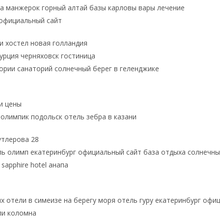
а манжерок горный алтай базы карловы вары лечение
 официальный сайт
и хостел новая голландия
урция черняховск гостиница
тории санаторий солнечный берег в геленджике
 и цены
олимпик подольск отель зебра в казани
утлерова 28
ь олимп екатеринбург официальный сайт база отдыха солнечны
sapphire hotel анапа
 отели в симеизе на берегу моря отель гуру екатеринбург офи
ли коломна