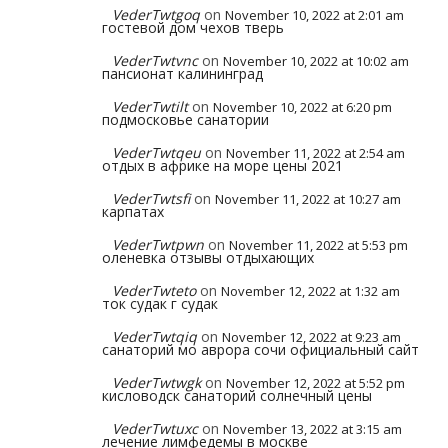
VederTwtgoq
on
November 10, 2022 at 2:01 am
гостевой дом чехов тверь
VederTwtvnc
on
November 10, 2022 at 10:02 am
пансионат калининград
VederTwtilt
on
November 10, 2022 at 6:20 pm
подмосковье санатории
VederTwtqeu
on
November 11, 2022 at 2:54 am
отдых в африке на море цены 2021
VederTwtsfi
on
November 11, 2022 at 10:27 am
карпатах
VederTwtpwn
on
November 11, 2022 at 5:53 pm
оленевка отзывы отдыхающих
VederTwteto
on
November 12, 2022 at 1:32 am
ток судак г судак
VederTwtqiq
on
November 12, 2022 at 9:23 am
санаторий мо аврора сочи официальный сайт
VederTwtwgk
on
November 12, 2022 at 5:52 pm
кисловодск санаторий солнечный цены
VederTwtuxc
on
November 13, 2022 at 3:15 am
лечение лимфедемы в москве