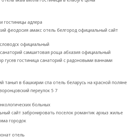
и гостиницы адлера
кий феодосия амакс отель белгород официальный сайт
исловодск официальный
и санаторий самшитовая роща абхазия официальный
ор гусев гостиница санаторий с радоновыми ваннами
й танып в башкирии спа отель беларусь на красной поляне
воронцовский переулок 5 7
онкологических больных
ьный сайт забронировать поселок романтик архыз жилье
охма городок
ионат отель