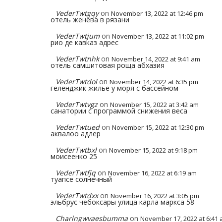
VederTwtgqy
on
November 13, 2022 at 12:46 pm
отель женева в рязани
VederTwtjum
on
November 13, 2022 at 11:02 pm
рио де кавказ адрес
VederTwtnhk
on
November 14, 2022 at 9:41 am
отель самшитовая роща абхазия
VederTwtdol
on
November 14, 2022 at 6:35 pm
геленджик жилье у моря с бассейном
VederTwtvgz
on
November 15, 2022 at 3:42 am
санатории с программой снижения веса
VederTwtued
on
November 15, 2022 at 12:30 pm
аквалоо адлер
VederTwtbxl
on
November 15, 2022 at 9:18 pm
моисеенко 25
VederTwtfjq
on
November 16, 2022 at 6:19 am
туапсе солнечный
VederTwtdxx
on
November 16, 2022 at 3:05 pm
эльбрус чебоксары улица карла маркса 58
Charlngwvaesbumma
on
November 17, 2022 at 6:41