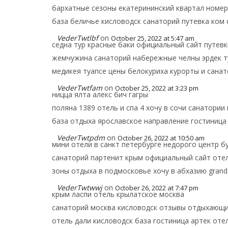
бархатные сезоны екатерининский квартал номер
база беличье кисловодск санаторий путевка ком
VederTwtlbf
on
October 25, 2022 at 5:47 am
седна тур красные баки официальный сайт путевк
жемчужина санаторий набережные челны эрдек т
медикея туапсе цены белокуриха курорты и сана
VederTwtfam
on
October 25, 2022 at 3:23 pm
ницца ялта алекс бич гагры
поляна 1389 отель и спа 4 хочу в сочи санатории
база отдыха ярославское направление гостиница 
VederTwtpdm
on
October 26, 2022 at 10:50 am
мини отели в санкт петербурге недорого центр б
санаторий партенит крым официальный сайт отел
зоны отдыха в подмосковье хочу в абхазию grand 
VederTwtwwj
on
October 26, 2022 at 7:47 pm
крым ласпи отель крылатское москва
санаторий москва кисловодск отзывы отдыхающих
отель дали кисловодск база гостиница артек оте