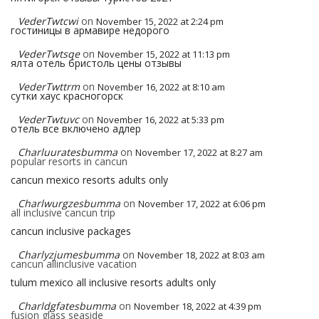
VederTwtcwi
on
November 15, 2022 at 2:24 pm
гостиницы в армавире недорого
VederTwtsqe
on
November 15, 2022 at 11:13 pm
ялта отель бристоль цены отзывы
VederTwttrm
on
November 16, 2022 at 8:10 am
сутки хаус красногорск
VederTwtuvc
on
November 16, 2022 at 5:33 pm
отель все включено адлер
Charluuratesbumma
on
November 17, 2022 at 8:27 am
popular resorts in cancun
cancun mexico resorts adults only
Charlwurgzesbumma
on
November 17, 2022 at 6:06 pm
all inclusive cancun trip
cancun inclusive packages
Charlyzjumesbumma
on
November 18, 2022 at 8:03 am
cancun allinclusive vacation
tulum mexico all inclusive resorts adults only
Charldgfatesbumma
on
November 18, 2022 at 4:39 pm
fusion glass seaside