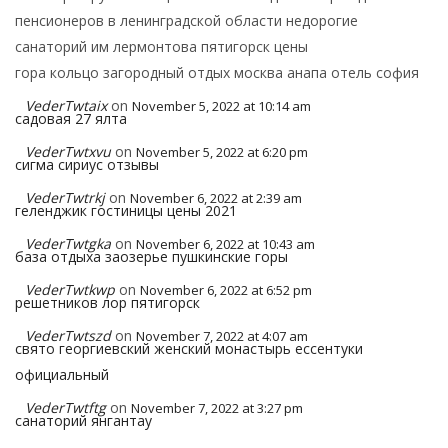
пенсионеров в ленинградской области недорогие
санаторий им лермонтова пятигорск цены
гора кольцо загородный отдых москва анапа отель софия
VederTwtaix
on
November 5, 2022 at 10:14 am
садовая 27 ялта
VederTwtxvu
on
November 5, 2022 at 6:20 pm
сигма сириус отзывы
VederTwtrkj
on
November 6, 2022 at 2:39 am
геленджик гостиницы цены 2021
VederTwtgka
on
November 6, 2022 at 10:43 am
база отдыха заозерье пушкинские горы
VederTwtkwp
on
November 6, 2022 at 6:52 pm
решетников лор пятигорск
VederTwtszd
on
November 7, 2022 at 4:07 am
свято георгиевский женский монастырь ессентуки
официальный
VederTwtftg
on
November 7, 2022 at 3:27 pm
санаторий янгантау