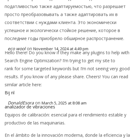
податливостью также адаптируемостью, что разрешает
просто преобразовывать а также адаптировать их в
соответствии с нуждами клиента. Это экономически
успешное и экологически стойкое решение, которое в
последние годы приобрело обширное распространение.
eco wool
on
November 14, 2024 at 4:49 pm
Hello there! Do you know if they make any plugins to help with
Search Engine Optimization? I’m trying to get my site to
rank for some targeted keywords but I’m not seeing very good
results. If you know of any please share. Cheers! You can read
similar article here:
Bij nl
DonaldEsora
on
March 5, 2025 at 8:08 am
analizador de vibraciones
Equipos de calibración: esencial para el rendimiento estable y
productivo de las maquinarias.
En el ámbito de la innovación moderna, donde la eficiencia y la