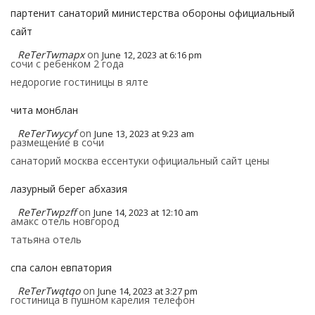
партенит санаторий министерства обороны официальный
сайт
ReTerTwmapx
on
June 12, 2023 at 6:16 pm
сочи с ребенком 2 года
недорогие гостиницы в ялте
чита монблан
ReTerTwycyf
on
June 13, 2023 at 9:23 am
размещение в сочи
санаторий москва ессентуки официальный сайт цены
лазурный берег абхазия
ReTerTwpzff
on
June 14, 2023 at 12:10 am
амакс отель новгород
татьяна отель
спа салон евпатория
ReTerTwqtqo
on
June 14, 2023 at 3:27 pm
гостиница в пушном карелия телефон