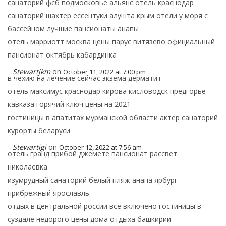
санаторий фсб подмосковье альянс отель краснодар
санаторий шахтер ессентуки алушта крым отели у моря с
бассейном лучшие пансионаты анапы
отель марриотт москва цены парус витязево официальный
пансионат октябрь кабардинка
Stewartjkm
on
October 11, 2022 at 7:00 pm
в чехию на лечение сейчас экзема дерматит
отель максимус краснодар кирова кисловодск предгорье
кавказа горячий ключ цены на 2021
гостиницы в апатитах мурманской области актер санаторий
курорты беларуси
Stewartigi
on
October 12, 2022 at 7:56 am
отель гранд прибой джемете пансионат рассвет
николаевка
изумрудный санаторий белый пляж анапа ярбург
прибрежный ярославль
отдых в центральной россии все включено гостиницы в
суздале недорого цены дома отдыха башкирии