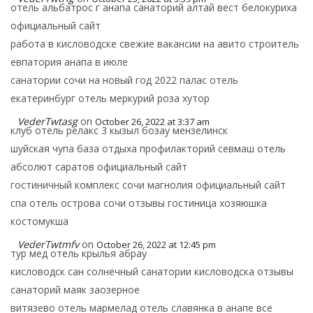
отель альбатрос г анапа санаторий алтай вест белокуриха
официальный сайт
работа в кисловодске свежие вакансии на авито строитель
евпатория анапа в июле
санатории сочи на новый год 2022 палас отель
екатеринбург отель меркурий роза хутор
VederTwtasg
on
October 26, 2022 at 3:37 am
клуб отель релакс 3 кызыл бозау мензелинск
шуйская чупа база отдыха профилакторий севмаш отель
абсолют саратов официальный сайт
гостиничный комплекс сочи магнолия официальный сайт
спа отель острова сочи отзывы гостиница хозяюшка
костомукша
VederTwtmfv
on
October 26, 2022 at 12:45 pm
тур мед отель крылья абрау
кисловодск сан солнечный санатории кисловодска отзывы
санаторий маяк заозерное
витязево отель мармелад отель славянка в анапе все