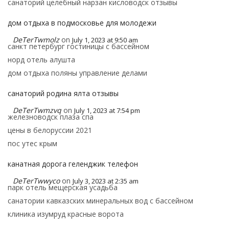
санаторий целебный нарзан кисловодск отзывы
дом отдыха в подмосковье для молодежи
DeTerTwmolz
on
July 1, 2023 at 9:50 am
санкт петербург гостиницы с бассейном
норд отель алушта
дом отдыха поляны управление делами
санаторий родина ялта отзывы
DeTerTwmzvq
on
July 1, 2023 at 7:54 pm
железноводск плаза спа
цены в белоруссии 2021
пос утес крым
канатная дорога геленджик телефон
DeTerTwwyco
on
July 3, 2023 at 2:35 am
парк отель мещерская усадьба
санатории кавказских минеральных вод с бассейном
клиника изумруд красные ворота