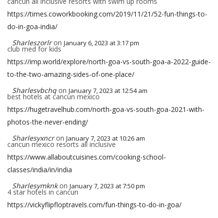
cancun all inclusive resorts with swim up rooms
https://times.coworkbooking.com/2019/11/21/52-fun-things-to-
do-in-goa-india/
Sharleszorlr
on
January 6, 2023 at 3:17 pm
club med for kids
https://imp.world/explore/north-goa-vs-south-goa-a-2022-guide-
to-the-two-amazing-sides-of-one-place/
Sharlesvbchq
on
January 7, 2023 at 12:54 am
best hotels at cancun mexico
https://hugetravelhub.com/north-goa-vs-south-goa-2021-with-
photos-the-never-ending/
Sharlesyxncr
on
January 7, 2023 at 10:26 am
cancun mexico resorts all inclusive
https://www.allaboutcuisines.com/cooking-school-
classes/india/in/india
Sharlesymknk
on
January 7, 2023 at 7:50 pm
4 star hotels in cancun
https://vickyflipfloptravels.com/fun-things-to-do-in-goa/