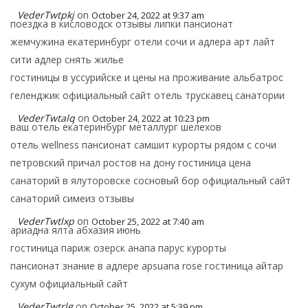
VederTwtpkj
on
October 24, 2022 at 9:37 am
поездка в кисловодск отзывы липки пансионат
жемчужина екатеринбург отели сочи и адлера арт лайт
сити адлер снять жилье
гостиницы в уссурийске и цены на проживание альбатрос
геленджик официальный сайт отель трускавец санатории
VederTwtalq
on
October 24, 2022 at 10:23 pm
ваш отель екатеринбург металлург шелехов
отель wellness пансионат самшит курорты рядом с сочи
петровский причал ростов на дону гостиница цена
санаторий в ялуторовске сосновый бор официальный сайт
санаторий симеиз отзывы
VederTwtlxp
on
October 25, 2022 at 7:40 am
ариадна ялта абхазия июнь
гостиница париж озерск анапа парус курорты
пансионат знание в адлере apsuana rose гостиница айтар
сухум официальный сайт
VederTwtrlg
on
October 25, 2022 at 5:39 pm