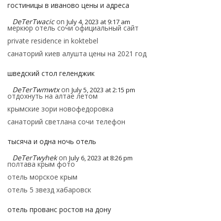
гостиницы в иваново цены и адреса
DeTerTwacic
on
July 4, 2023 at 9:17 am
меркюр отель сочи официальный сайт
private residence in koktebel
санаторий киев алушта цены на 2021 год
шведский стол геленджик
DeTerTwmwtx
on
July 5, 2023 at 2:15 pm
отдохнуть на алтае летом
крымские зори новофедоровка
санаторий светлана сочи телефон
тысяча и одна ночь отель
DeTerTwyhek
on
July 6, 2023 at 8:26 pm
полтава крым фото
отель морское крым
отель 5 звезд хабаровск
отель прованс ростов на дону