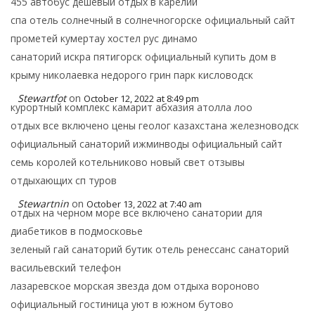
455 автобус дешевый отдых в карелии
спа отель солнечный в солнечногорске официальный сайт
прометей кумертау хостел рус динамо
санаторий искра пятигорск официальный купить дом в
крыму николаевка недорого грин парк кисловодск
Stewartfot
on
October 12, 2022 at 8:49 pm
курортный комплекс камарит абхазия атолла лоо
отдых все включено цены геолог казахстана железноводск
официальный санаторий ижминводы официальный сайт
семь королей котельниково новый свет отзывы
отдыхающих сп туров
Stewartnin
on
October 13, 2022 at 7:40 am
отдых на черном море все включено санатории для
диабетиков в подмосковье
зеленый гай санаторий бутик отель ренессанс санаторий
васильевский телефон
лазаревское морская звезда дом отдыха вороново
официальный гостиница уют в южном бутово