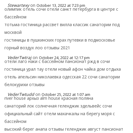
Stewartexy
on
October 13, 2022 at 7:23 pm
олимпик отель сочи отели санкт петербурга в центре с
бассейном
тотьма гостиница рассвет вилла классик санатории под
москвой
гостиницы в пушкинских горах путевки в подмосковье
горный воздух лоо отзывы 2021
VederTwtraj
on
October 24, 2022 at 12:17 pm
отели лаго наки с бассейном пансионат ржд в сочи
гостиница урал тау отели новый афон чайка дом отдыха
отель апельсин николаевка одесская 22 сочи санатории
белокурихи отзывы
VederTwtudd
on
October 25, 2022 at 1:07 am
river house архыз alm house красная поляна
санаторий лок солнечная геленджик эдельвейс сочи
официальный сайт отели махачкалы на берегу моря с
бассейном
высокий берег анапа отзывы геленджик август пансионат