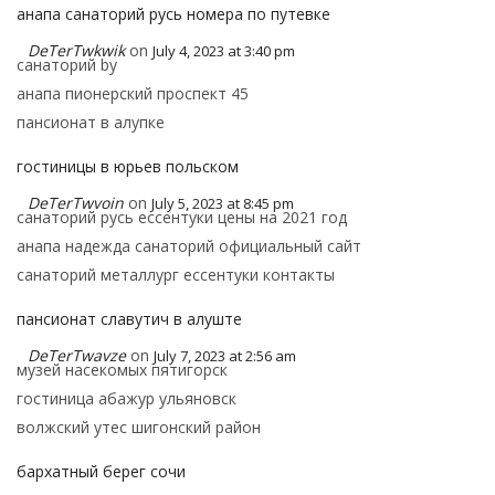
анапа санаторий русь номера по путевке
DeTerTwkwik
on
July 4, 2023 at 3:40 pm
санаторий by
анапа пионерский проспект 45
пансионат в алупке
гостиницы в юрьев польском
DeTerTwvoin
on
July 5, 2023 at 8:45 pm
санаторий русь ессентуки цены на 2021 год
анапа надежда санаторий официальный сайт
санаторий металлург ессентуки контакты
пансионат славутич в алуште
DeTerTwavze
on
July 7, 2023 at 2:56 am
музей насекомых пятигорск
гостиница абажур ульяновск
волжский утес шигонский район
бархатный берег сочи