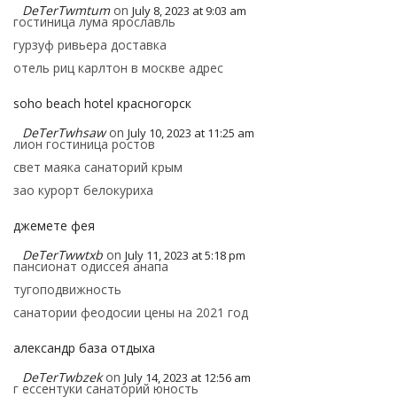
DeTerTwmtum
on
July 8, 2023 at 9:03 am
гостиница лума ярославль
гурзуф ривьера доставка
отель риц карлтон в москве адрес
soho beach hotel красногорск
DeTerTwhsaw
on
July 10, 2023 at 11:25 am
лион гостиница ростов
свет маяка санаторий крым
зао курорт белокуриха
джемете фея
DeTerTwwtxb
on
July 11, 2023 at 5:18 pm
пансионат одиссея анапа
тугоподвижность
санатории феодосии цены на 2021 год
александр база отдыха
DeTerTwbzek
on
July 14, 2023 at 12:56 am
г ессентуки санаторий юность