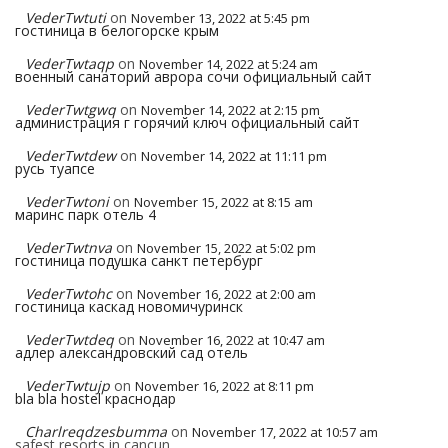
VederTwtuti
on
November 13, 2022 at 5:45 pm
гостиница в белогорске крым
VederTwtaqp
on
November 14, 2022 at 5:24 am
военный санаторий аврора сочи официальный сайт
VederTwtgwq
on
November 14, 2022 at 2:15 pm
администрация г горячий ключ официальный сайт
VederTwtdew
on
November 14, 2022 at 11:11 pm
русь туапсе
VederTwtoni
on
November 15, 2022 at 8:15 am
маринс парк отель 4
VederTwtnva
on
November 15, 2022 at 5:02 pm
гостиница подушка санкт петербург
VederTwtohc
on
November 16, 2022 at 2:00 am
гостиница каскад новомичуринск
VederTwtdeq
on
November 16, 2022 at 10:47 am
адлер александровский сад отель
VederTwtujp
on
November 16, 2022 at 8:11 pm
bla bla hostel краснодар
Charlreqdzesbumma
on
November 17, 2022 at 10:57 am
safest resorts in cancun