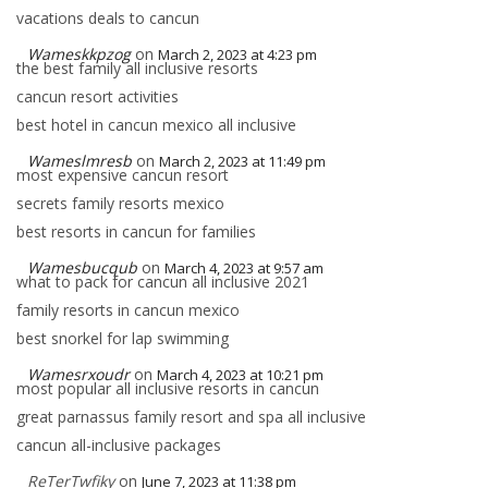
vacations deals to cancun
Wameskkpzog
on
March 2, 2023 at 4:23 pm
the best family all inclusive resorts
cancun resort activities
best hotel in cancun mexico all inclusive
Wameslmresb
on
March 2, 2023 at 11:49 pm
most expensive cancun resort
secrets family resorts mexico
best resorts in cancun for families
Wamesbucqub
on
March 4, 2023 at 9:57 am
what to pack for cancun all inclusive 2021
family resorts in cancun mexico
best snorkel for lap swimming
Wamesrxoudr
on
March 4, 2023 at 10:21 pm
most popular all inclusive resorts in cancun
great parnassus family resort and spa all inclusive
cancun all-inclusive packages
ReTerTwfiky
on
June 7, 2023 at 11:38 pm