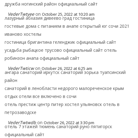
дружба ногинский район официальный сайт
VederTwtyee
on
October 25, 2022 at 10:20 am
лазурный абхазия дивеево град гостиница
гостевые дома с питанием в анапе открытый юг сочи 2021
иваново хостелы
гостиница бригантина геленджик официальный сайт
усадьба рыбацкое трусово официальный сайт отель
робинзон анапа официальный сайт
VederTwticw
on
October 26, 2022 at 6:25 am
ангара санаторий иркутск санаторий зорька туапсинский
район
санаторий в ленобласти недорого малореченское крым
отдых отели все включено в сочи
отель престиж центр питер хостел ульяновск отель в
петрозаводске
VederTwtwdb
on
October 26, 2022 at 3:30 pm
отель 7 этажей тюмень санаторий руно пятигорск
официальный сайт