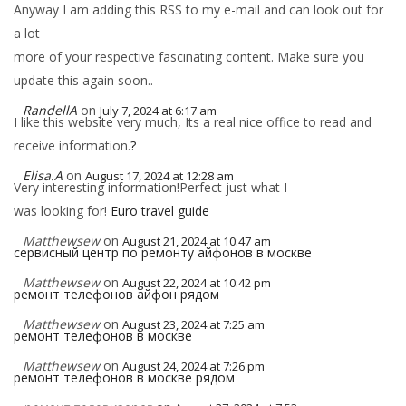
Anyway I am adding this RSS to my e-mail and can look out for
a lot
more of your respective fascinating content. Make sure you
update this again soon..
RandellA
on
July 7, 2024 at 6:17 am
I like this website very much, Its a real nice office to read and
receive information.
?
Elisa.A
on
August 17, 2024 at 12:28 am
Very interesting information!Perfect just what I
was looking for!
Euro travel guide
Matthewsew
on
August 21, 2024 at 10:47 am
сервисный центр по ремонту айфонов в москве
Matthewsew
on
August 22, 2024 at 10:42 pm
ремонт телефонов айфон рядом
Matthewsew
on
August 23, 2024 at 7:25 am
ремонт телефонов в москве
Matthewsew
on
August 24, 2024 at 7:26 pm
ремонт телефонов в москве рядом