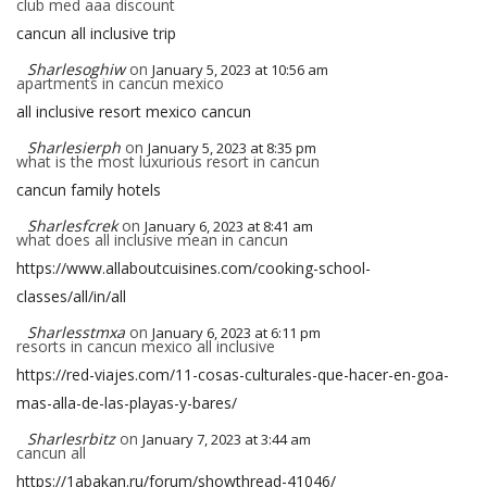
club med aaa discount
cancun all inclusive trip
Sharlesoghiw
on
January 5, 2023 at 10:56 am
apartments in cancun mexico
all inclusive resort mexico cancun
Sharlesierph
on
January 5, 2023 at 8:35 pm
what is the most luxurious resort in cancun
cancun family hotels
Sharlesfcrek
on
January 6, 2023 at 8:41 am
what does all inclusive mean in cancun
https://www.allaboutcuisines.com/cooking-school-
classes/all/in/all
Sharlesstmxa
on
January 6, 2023 at 6:11 pm
resorts in cancun mexico all inclusive
https://red-viajes.com/11-cosas-culturales-que-hacer-en-goa-
mas-alla-de-las-playas-y-bares/
Sharlesrbitz
on
January 7, 2023 at 3:44 am
cancun all
https://1abakan.ru/forum/showthread-41046/