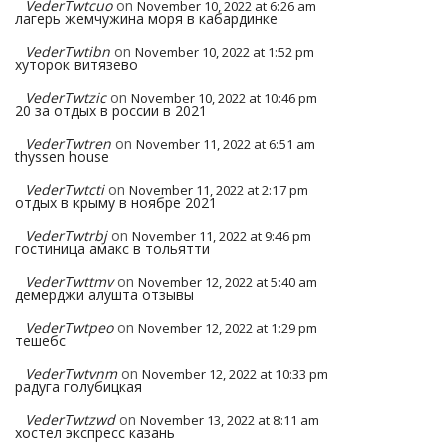
VederTwtcuo
on
November 10, 2022 at 6:26 am
лагерь жемчужина моря в кабардинке
VederTwtibn
on
November 10, 2022 at 1:52 pm
хуторок витязево
VederTwtzic
on
November 10, 2022 at 10:46 pm
20 за отдых в россии в 2021
VederTwtren
on
November 11, 2022 at 6:51 am
thyssen house
VederTwtcti
on
November 11, 2022 at 2:17 pm
отдых в крыму в ноябре 2021
VederTwtrbj
on
November 11, 2022 at 9:46 pm
гостиница амакс в тольятти
VederTwttmv
on
November 12, 2022 at 5:40 am
демерджи алушта отзывы
VederTwtpeo
on
November 12, 2022 at 1:29 pm
тешебс
VederTwtvnm
on
November 12, 2022 at 10:33 pm
радуга голубицкая
VederTwtzwd
on
November 13, 2022 at 8:11 am
хостел экспресс казань