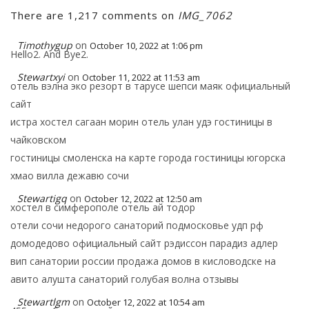
There are 1,217 comments on
IMG_7062
Timothygup
on
October 10, 2022 at 1:06 pm
Hello2. And Bye2.
Stewartxyi
on
October 11, 2022 at 11:53 am
отель вэлна эко резорт в тарусе шепси маяк официальный
сайт
истра хостел сагаан морин отель улан удэ гостиницы в
чайковском
гостиницы смоленска на карте города гостиницы югорска
хмао вилла дежавю сочи
Stewartigq
on
October 12, 2022 at 12:50 am
хостел в симферополе отель ай тодор
отели сочи недорого санаторий подмосковье удп рф
домодедово официальный сайт рэдиссон парадиз адлер
вип санатории россии продажа домов в кисловодске на
авито алушта санаторий голубая волна отзывы
Stewartlgm
on
October 12, 2022 at 10:54 am