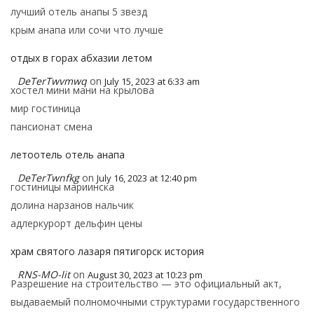
лучший отель анапы 5 звезд
крым анапа или сочи что лучше
отдых в горах абхазии летом
DeTerTwvmwq
on
July 15, 2023 at 6:33 am
хостел мини мани на крылова
мир гостиница
пансионат смена
летоотель отель анапа
DeTerTwnfkg
on
July 16, 2023 at 12:40 pm
гостиницы мариинска
долина нарзанов нальчик
адлеркурорт дельфин цены
храм святого лазаря пятигорск история
RNS-MO-lit
on
August 30, 2023 at 10:23 pm
Разрешение на строительство — это официальный акт,
выдаваемый полномочными структурами государственного