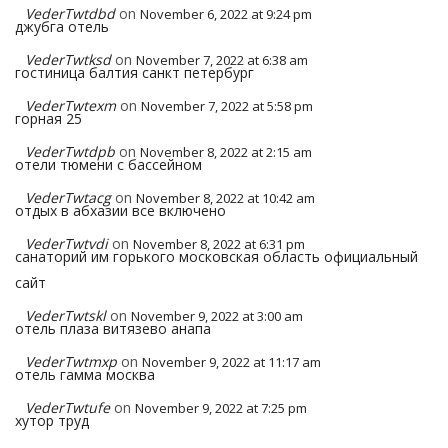
VederTwtdbd
on
November 6, 2022 at 9:24 pm
джубга отель
VederTwtksd
on
November 7, 2022 at 6:38 am
гостиница балтия санкт петербург
VederTwtexm
on
November 7, 2022 at 5:58 pm
горная 25
VederTwtdpb
on
November 8, 2022 at 2:15 am
отели тюмени с бассейном
VederTwtacg
on
November 8, 2022 at 10:42 am
отдых в абхазии все включено
VederTwtvdi
on
November 8, 2022 at 6:31 pm
санаторий им горького московская область официальный
сайт
VederTwtskl
on
November 9, 2022 at 3:00 am
отель плаза витязево анапа
VederTwtmxp
on
November 9, 2022 at 11:17 am
отель гамма москва
VederTwtufe
on
November 9, 2022 at 7:25 pm
хутор труд