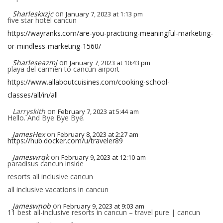
Sharleskxzjc
on
January 7, 2023 at 1:13 pm
five star hotel cancun
https://wayranks.com/are-you-practicing-meaningful-marketing-
or-mindless-marketing-1560/
Sharleseazmj
on
January 7, 2023 at 10:43 pm
playa del carmen to cancun airport
https://www.allaboutcuisines.com/cooking-school-
classes/all/in/all
Larryskith
on
February 7, 2023 at 5:44 am
Hello. And Bye Bye Bye.
JamesHex
on
February 8, 2023 at 2:27 am
https://hub.docker.com/u/traveler89
Jameswrqk
on
February 9, 2023 at 12:10 am
paradisus cancun inside
resorts all inclusive cancun
all inclusive vacations in cancun
Jameswnob
on
February 9, 2023 at 9:03 am
11 best all-inclusive resorts in cancun – travel pure | cancun