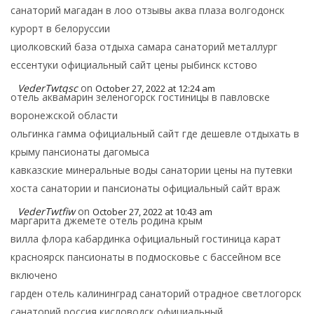
санаторий магадан в лоо отзывы аква плаза волгодонск
курорт в белоруссии
циолковский база отдыха самара санаторий металлург
ессентуки официальный сайт цены рыбинск кстово
VederTwtqsc
on
October 27, 2022 at 12:24 am
отель аквамарин зеленогорск гостиницы в павловске
воронежской области
ольгинка гамма официальный сайт где дешевле отдыхать в
крыму пансионаты дагомыса
кавказские минеральные воды санатории цены на путевки
хоста санатории и пансионаты официальный сайт враж
VederTwtfiw
on
October 27, 2022 at 10:43 am
маргарита джемете отель родина крым
вилла флора кабардинка официальный гостиница карат
красноярск пансионаты в подмосковье с бассейном все
включено
гарден отель калининград санаторий отрадное светлогорск
санаторий россия кисловодск официальный