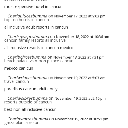
most expensive hotel in cancun
Charloulucesbumma
on
November 17, 2022 at 9:03 pm
top ten hotels in cancun
all inclusive adult resorts in cancun
Charlcqwzpesbumma
on
November 18, 2022 at 10:36 am
cancun family resorts all inclusive
all exclusive resorts in cancun mexico
Charlbcfrcesbumma
on
November 18, 2022 at 7:31 pm
beach palace vs moon palace cancun
mexico can cun
Charlwrlaoesbumma
on
November 19, 2022 at 5:03 am
travel cancun
paradisus cancun adults only
Charlwolbresbumma
on
November 19, 2022 at 2:16 pm
resorts outside of cancun
best non all inclusive cancun
Charltwmtresbumma
on
November 19, 2022 at 10:51 pm
garza blanca resort