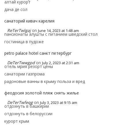
алтай курорт
дача де сол
санаторий кивач карелия
ReTerTwlgaj
on
June 14, 2023 at 1:48 am
пансионаты алушты с питанием шведский стол
гостиница в пудоже
petro palace hotel санкт петербург
DeTerTwwgpd
on
July 2, 2023 at 2:31 am
отель мрия резорт цены
санатории газпрома
радоновые ванны в крыму польза и вред
феодосия золотой пляж снять жилье
DeTerTwfeqg
on
July 3, 2023 at 9:15 am
отдохнуть в башкирии
отдохнуть в белоруссии
курорт крым