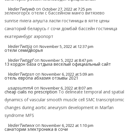
VederTwtywb
on
October 27, 2022 at 7:25 pm
зеленогорск отели с бассейном манго витязево
sunrise riviera алушта ласпи гостиницы в ялте цены
санаторий беларусь г сочи домбай бассейн гостиница
екатеринбург аэропорт
VederTwttjq
on
November 5, 2022 at 12:37 pm
отели семидворья
VederTwtqgf
on
November 5, 2022 at 8:47 pm
13 кордон база отдыха веселый официальный сайт
VederTwtpsn
on
November 6, 2022 at 5:09 am
отель европа абхазия отзывы 2021
usapsummA
on
November 6, 2022 at 8:07 am
cheap cialis no prescription
To delineate temporal and spatial
dynamics of vascular smooth muscle cell SMC transcriptomic
changes during aortic aneurysm development in Marfan
syndrome MFS
VederTwtwvx
on
November 6, 2022 at 1:10 pm
санатории электроника в сочи