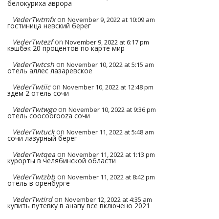
белокуриха аврора
VederTwtmfx
on
November 9, 2022 at 10:09 am
гостиница невский берег
VederTwtezf
on
November 9, 2022 at 6:17 pm
кэшбэк 20 процентов по карте мир
VederTwtcsh
on
November 10, 2022 at 5:15 am
отель аллес лазаревское
VederTwtiic
on
November 10, 2022 at 12:48 pm
эдем 2 отель сочи
VederTwtwgo
on
November 10, 2022 at 9:36 pm
отель coocoorooza сочи
VederTwtuck
on
November 11, 2022 at 5:48 am
сочи лазурный берег
VederTwtqea
on
November 11, 2022 at 1:13 pm
курорты в челябинской области
VederTwtzbb
on
November 11, 2022 at 8:42 pm
отель в оренбурге
VederTwtird
on
November 12, 2022 at 4:35 am
купить путевку в анапу все включено 2021