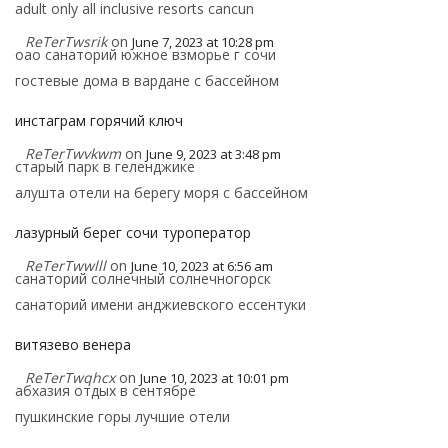
adult only all inclusive resorts cancun
ReTerTwsrik
on
June 7, 2023 at 10:28 pm
оао санаторий южное взморье г сочи
гостевые дома в вардане с бассейном
инстаграм горячий ключ
ReTerTwvkwm
on
June 9, 2023 at 3:48 pm
старый парк в геленджике
алушта отели на берегу моря с бассейном
лазурный берег сочи туроператор
ReTerTwwlll
on
June 10, 2023 at 6:56 am
санаторий солнечный солнечногорск
санаторий имени анджиевского ессентуки
витязево венера
ReTerTwqhcx
on
June 10, 2023 at 10:01 pm
абхазия отдых в сентябре
пушкинские горы лучшие отели