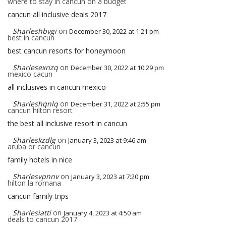
where to stay in cancun on a budget
cancun all inclusive deals 2017
Sharleshbvgi
on
December 30, 2022 at 1:21 pm
best in cancun
best cancun resorts for honeymoon
Sharlesexnzq
on
December 30, 2022 at 10:29 pm
mexico cacun
all inclusives in cancun mexico
Sharleshqnlq
on
December 31, 2022 at 2:55 pm
cancun hilton resort
the best all inclusive resort in cancun
Sharleskzdlg
on
January 3, 2023 at 9:46 am
aruba or cancun
family hotels in nice
Sharlesvpnnv
on
January 3, 2023 at 7:20 pm
hilton la romana
cancun family trips
Sharlesiatti
on
January 4, 2023 at 4:50 am
deals to cancun 2017