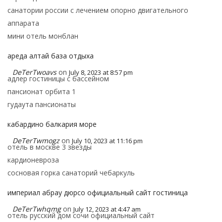
санатории россии с лечением опорно двигательного
аппарата
мини отель монблан
ареда алтай база отдыха
DeTerTwoavs
on
July 8, 2023 at 8:57 pm
адлер гостиницы с бассейном
пансионат орбита 1
гудаута пансионаты
кабардино балкария море
DeTerTwmogz
on
July 10, 2023 at 11:16 pm
отель в москве 3 звезды
кардионевроза
сосновая горка санаторий чебаркуль
империал абрау дюрсо официальный сайт гостиница
DeTerTwhqmg
on
July 12, 2023 at 4:47 am
отель русский дом сочи официальный сайт