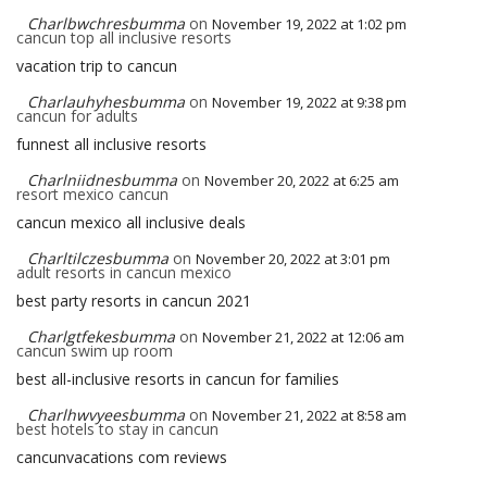
Charlbwchresbumma
on
November 19, 2022 at 1:02 pm
cancun top all inclusive resorts
vacation trip to cancun
Charlauhyhesbumma
on
November 19, 2022 at 9:38 pm
cancun for adults
funnest all inclusive resorts
Charlniidnesbumma
on
November 20, 2022 at 6:25 am
resort mexico cancun
cancun mexico all inclusive deals
Charltilczesbumma
on
November 20, 2022 at 3:01 pm
adult resorts in cancun mexico
best party resorts in cancun 2021
Charlgtfekesbumma
on
November 21, 2022 at 12:06 am
cancun swim up room
best all-inclusive resorts in cancun for families
Charlhwvyeesbumma
on
November 21, 2022 at 8:58 am
best hotels to stay in cancun
cancunvacations com reviews