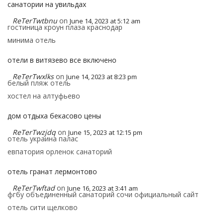
санатории на увильдах
ReTerTwtbnu
on
June 14, 2023 at 5:12 am
гостиница кроун плаза краснодар
минима отель
отели в витязево все включено
ReTerTwxlks
on
June 14, 2023 at 8:23 pm
белый пляж отель
хостел на алтуфьево
дом отдыха бекасово цены
ReTerTwzjdq
on
June 15, 2023 at 12:15 pm
отель украина палас
евпатория орленок санаторий
отель гранат лермонтово
ReTerTwftad
on
June 16, 2023 at 3:41 am
фгбу объединенный санаторий сочи официальный сайт
отель сити щелково