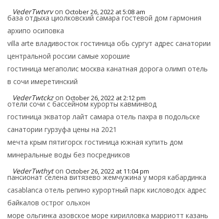
VederTwtvrv
on
October 26, 2022 at 5:08 am
база отдыха циолковский самара гостевой дом гармония
архипо осиповка
villa arte владивосток гостиница обь сургут адрес санатории
центральной россии самые хорошие
гостиница мегаполис москва канатная дорога олимп отель
в сочи имеретинский
VederTwtckz
on
October 26, 2022 at 2:12 pm
отели сочи с бассейном курорты кавминвод
гостиница экватор лайт самара отель пахра в подольске
санатории гурзуфа цены на 2021
мечта крым пятигорск гостиница южная купить дом
минеральные воды без посредников
VederTwthyt
on
October 26, 2022 at 11:04 pm
пансионат селена витязево жемчужина у моря кабардинка
casablanca отель репино курортный парк кисловодск адрес
байкалов острог ольхон
море ольгинка азовское море кирилловка марриотт казань