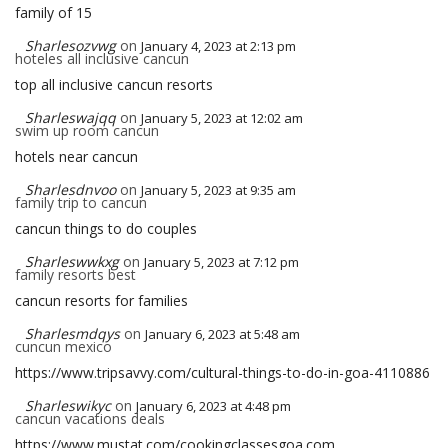
family of 15
Sharlesozvwg
on
January 4, 2023 at 2:13 pm
hoteles all inclusive cancun
top all inclusive cancun resorts
Sharleswajqq
on
January 5, 2023 at 12:02 am
swim up room cancun
hotels near cancun
Sharlesdnvoo
on
January 5, 2023 at 9:35 am
family trip to cancun
cancun things to do couples
Sharleswwkxg
on
January 5, 2023 at 7:12 pm
family resorts best
cancun resorts for families
Sharlesmdqys
on
January 6, 2023 at 5:48 am
cuncun mexico
https://www.tripsavvy.com/cultural-things-to-do-in-goa-4110886
Sharleswikyc
on
January 6, 2023 at 4:48 pm
cancun vacations deals
https://www.mustat.com/cookingclassesgoa.com