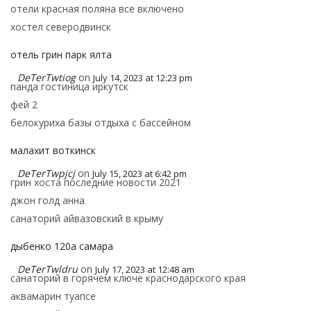
отели красная поляна все включено
хостел северодвинск
отель грин парк ялта
DeTerTwtiog
on
July 14, 2023 at 12:23 pm
панда гостиница иркутск
фей 2
белокуриха базы отдыха с бассейном
малахит воткинск
DeTerTwpjcj
on
July 15, 2023 at 6:42 pm
грин хоста последние новости 2021
джон голд анна
санаторий айвазовский в крыму
дыбенко 120а самара
DeTerTwldru
on
July 17, 2023 at 12:48 am
санаторий в горячем ключе краснодарского края
аквамарин туапсе