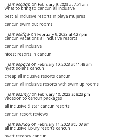
Jamescdqp
on
February 9, 2023 at 7:51 am
what to bring to cancun all inclusive
best all inclusive resorts in playa mujeres
cancun swim out rooms
Jameskfqw
on
February 9, 2023 at 4:27 pm
cancun vacations all inclusive resorts
cancun all inclusive
nicest resorts in cancun
Jamespqce
on
February 10, 2023 at 11:48 am
hyatt solaris cancun
cheap all inclusive resorts cancun
cancun all inclusive resorts with swim up rooms
Jameszmyy
on
February 10, 2023 at 8:23 pm
vacation to cancun packages
all inclusive 5 star cancun resorts
cancun resort reviews
Jamesuxou
on
February 11, 2023 at 5:03 am
all inclusive luxury resorts cancun
hyatt recency cancun