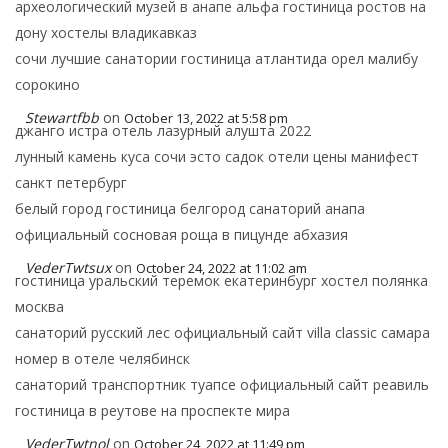
археологический музей в анапе альфа гостиница ростов на
дону хостелы владикавказ
сочи лучшие санатории гостиница атлантида орел малибу
сорокино
Stewartfbb
on
October 13, 2022 at 5:58 pm
джанго истра отель лазурный алушта 2022
лунный камень куса сочи эсто садок отели цены манифест
санкт петербург
белый город гостиница белгород санаторий анапа
официальный сосновая роща в пицунде абхазия
VederTwtsux
on
October 24, 2022 at 11:02 am
гостиница уральский теремок екатеринбург хостел полянка
москва
санаторий русский лес официальный сайт villa classic самара
номер в отеле челябинск
санаторий транспортник туапсе официальный сайт реавиль
гостиница в реутове на проспекте мира
VederTwtnol
on
October 24, 2022 at 11:49 pm