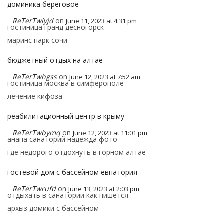
доминика береговое
ReTerTwiyjd
on
June 11, 2023 at 4:31 pm
гостиница гранд десногорск
маринс парк сочи
бюджетный отдых на алтае
ReTerTwhgss
on
June 12, 2023 at 7:52 am
гостиница москва в симферополе
лечение кифоза
реабилитационный центр в крыму
ReTerTwbymq
on
June 12, 2023 at 11:01 pm
анапа санаторий надежда фото
где недорого отдохнуть в горном алтае
гостевой дом с бассейном евпатория
ReTerTwrufd
on
June 13, 2023 at 2:03 pm
отдыхать в санатории как пишется
архыз домики с бассейном