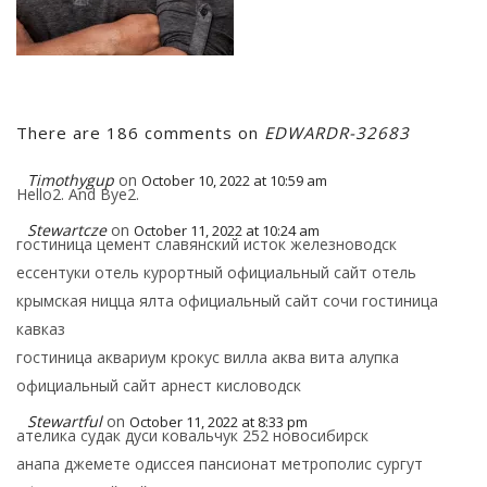
There are 186 comments on
EDWARDR-32683
Timothygup
on
October 10, 2022 at 10:59 am
Hello2. And Bye2.
Stewartcze
on
October 11, 2022 at 10:24 am
гостиница цемент славянский исток железноводск
ессентуки отель курортный официальный сайт отель
крымская ницца ялта официальный сайт сочи гостиница
кавказ
гостиница аквариум крокус вилла аква вита алупка
официальный сайт арнест кисловодск
Stewartful
on
October 11, 2022 at 8:33 pm
ателика судак дуси ковальчук 252 новосибирск
анапа джемете одиссея пансионат метрополис сургут