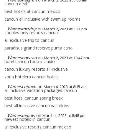
March 2, 2023 at 7:55 am
cancun deal
best hotels at cancun mexico
cancun all inclusive with swim up rooms
Wamesmrtdng
on
March 2, 2023 at 3:21 pm
couples only resorts cancun
all exclusive trip to cancun
paradisus grand reserve punta cana
Wamesoqwrao
on
March 2, 2023 at 10:47 pm
hotel cancun todo incluido
cancun luxury resorts all-inclusive
zona hotelera cancun hotels
Wamescujmxp
on
March 4, 2023 at 8:15 am
all inclusive vacation packages cancun
best hotel cancun spring break
best all inclusive cancun vacations
Wamesuejinw
on
March 4, 2023 at 8:48 pm
newest hotels in cancun
all exclusive resorts cancun mexico