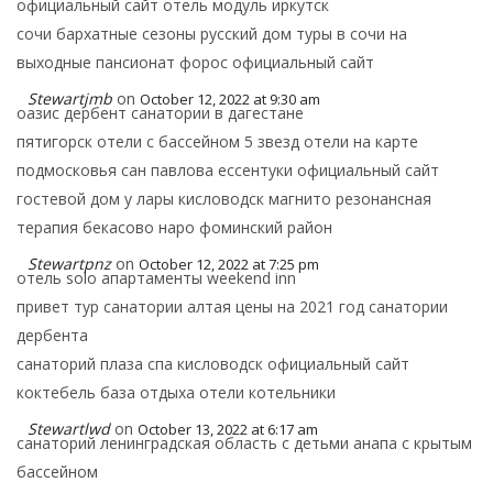
официальный сайт отель модуль иркутск
сочи бархатные сезоны русский дом туры в сочи на
выходные пансионат форос официальный сайт
Stewartjmb
on
October 12, 2022 at 9:30 am
оазис дербент санатории в дагестане
пятигорск отели с бассейном 5 звезд отели на карте
подмосковья сан павлова ессентуки официальный сайт
гостевой дом у лары кисловодск магнито резонансная
терапия бекасово наро фоминский район
Stewartpnz
on
October 12, 2022 at 7:25 pm
отель solo апартаменты weekend inn
привет тур санатории алтая цены на 2021 год санатории
дербента
санаторий плаза спа кисловодск официальный сайт
коктебель база отдыха отели котельники
Stewartlwd
on
October 13, 2022 at 6:17 am
санаторий ленинградская область с детьми анапа с крытым
бассейном