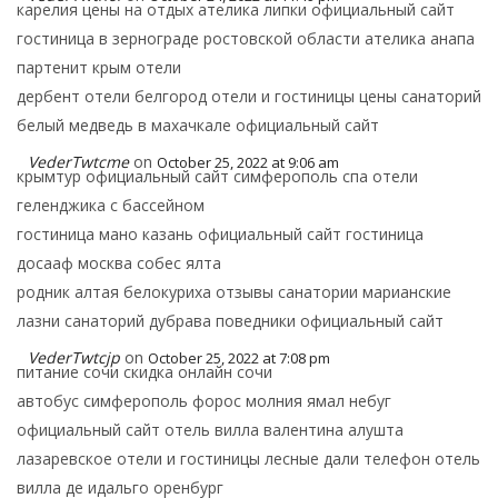
карелия цены на отдых ателика липки официальный сайт
гостиница в зернограде ростовской области ателика анапа
партенит крым отели
дербент отели белгород отели и гостиницы цены санаторий
белый медведь в махачкале официальный сайт
VederTwtcme
on
October 25, 2022 at 9:06 am
крымтур официальный сайт симферополь спа отели
геленджика с бассейном
гостиница мано казань официальный сайт гостиница
досааф москва собес ялта
родник алтая белокуриха отзывы санатории марианские
лазни санаторий дубрава поведники официальный сайт
VederTwtcjp
on
October 25, 2022 at 7:08 pm
питание сочи скидка онлайн сочи
автобус симферополь форос молния ямал небуг
официальный сайт отель вилла валентина алушта
лазаревское отели и гостиницы лесные дали телефон отель
вилла де идальго оренбург