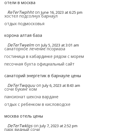
отели в москва
ReTerTwphht
on
June 16, 2023 at 6:25 pm
хостел подсолнух барнаул
отдых подмосковья
корона алтая база
DeTerTwyelm
on
July 5, 2023 at 3:01 am
санаторное лечение псориаза
гостиница в кабардинке рядом с морем
песочная бухта официальный сайт
санаторий энергетик в барнауле цены
DeTerTwqquu
on
July 6, 2023 at 8:43 am
сочи букинг ком
пансионат шексна вардане
отдых с ребенком в кисловодске
москва отель цены
DeTerTwklqs
on
July 7, 2023 at 2:52 pm
парк видный сочи