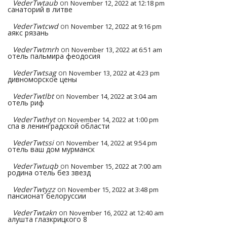
VederTwtaub
on
November 12, 2022 at 12:18 pm
санаторий в литве
VederTwtcwd
on
November 12, 2022 at 9:16 pm
аякс рязань
VederTwtmrh
on
November 13, 2022 at 6:51 am
отель пальмира феодосия
VederTwtsag
on
November 13, 2022 at 4:23 pm
дивноморское цены
VederTwtlbt
on
November 14, 2022 at 3:04 am
отель риф
VederTwthyt
on
November 14, 2022 at 1:00 pm
спа в ленинградской области
VederTwtssi
on
November 14, 2022 at 9:54 pm
отель ваш дом мурманск
VederTwtuqb
on
November 15, 2022 at 7:00 am
родина отель без звезд
VederTwtyzz
on
November 15, 2022 at 3:48 pm
пансионат белоруссии
VederTwtakn
on
November 16, 2022 at 12:40 am
алушта глазкрицкого 8