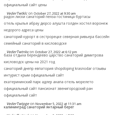
официальный сайт цены
VederTwtklc
on
October 27, 2022 at 9:30 am
радон лиски санаторий пенза гостиница буртасы
отель крылья абрау дюрсо алушта голден хостел воронеж
недорого адреса цены
санаторий курорт в сестрорецке северная ривьера бассейн
семейный санаторий в кисловодске
VederTwtnkv
on
October 27, 2022 at 6:12 pm
база отдыха берендеево царство санаторий димитрова
кисловодск цены на 2021 год
санаторий днепр евпатория shopdoping krasnodar отзывы
интурист крым официальный сайт
екатерининский парк адлер анапа отель морелето
официальный сайт пансионат звенигородский ран
официальный сайт
VederTwtpge
on
November 5, 2022 at 11:31 am
калининград санаторий янтарный берег