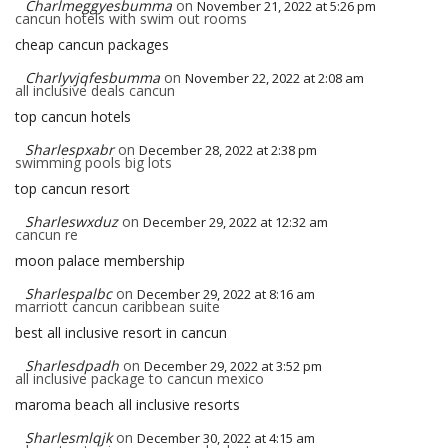
Charlmeggyesbumma
on
November 21, 2022 at 5:26 pm
cancun hotels with swim out rooms
cheap cancun packages
Charlyvjqfesbumma
on
November 22, 2022 at 2:08 am
all inclusive deals cancun
top cancun hotels
Sharlespxabr
on
December 28, 2022 at 2:38 pm
swimming pools big lots
top cancun resort
Sharleswxduz
on
December 29, 2022 at 12:32 am
cancun re
moon palace membership
Sharlespalbc
on
December 29, 2022 at 8:16 am
marriott cancun caribbean suite
best all inclusive resort in cancun
Sharlesdpadh
on
December 29, 2022 at 3:52 pm
all inclusive package to cancun mexico
maroma beach all inclusive resorts
Sharlesmlqjk
on
December 30, 2022 at 4:15 am