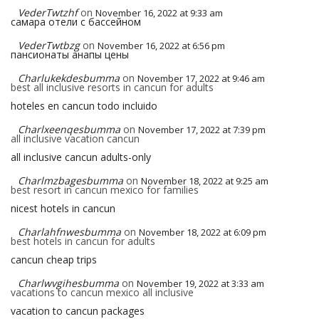
VederTwtzhf
on
November 16, 2022 at 9:33 am
самара отели с бассейном
VederTwtbzg
on
November 16, 2022 at 6:56 pm
пансионаты анапы цены
Charlukekdesbumma
on
November 17, 2022 at 9:46 am
best all inclusive resorts in cancun for adults
hoteles en cancun todo incluido
Charlxeenqesbumma
on
November 17, 2022 at 7:39 pm
all inclusive vacation cancun
all inclusive cancun adults-only
Charlmzbagesbumma
on
November 18, 2022 at 9:25 am
best resort in cancun mexico for families
nicest hotels in cancun
Charlahfnwesbumma
on
November 18, 2022 at 6:09 pm
best hotels in cancun for adults
cancun cheap trips
Charlwvgihesbumma
on
November 19, 2022 at 3:33 am
vacations to cancun mexico all inclusive
vacation to cancun packages