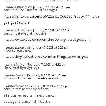
Sharlesbygvh
on
January 7, 2023 at 2:23 am
cancun all inclusive travel packages
https://trantor.is/content/O6C2zSvxpQuQ6S0-/ebook-14-north-
goa-goa7a.xhtml
Sharleskntrm
on
January 7, 2023 at 11:55 am
cancun getaway all inclusive
https://www.plotip.com/domain/cookingclassesgoa.com
Sharlesyxarv
on
January 7, 2023 at 9:22 pm
moon place cancun
https://vickyflipfloptravels.com/fun-things-to-do-in-goa/
Larryskith
on
February 7, 2023 at 4:22 am
Hello. And Bye Bye Bye.
JamesHex
on
February 8, 2023 at 1:13 am
https://hub.docker.com/u/traveler89
Jamesbywx
on
February 8, 2023 at 10:52 pm
cancun family friendly resorts
all-inclusive resorts mexico cancun
package to cancun all inclusive