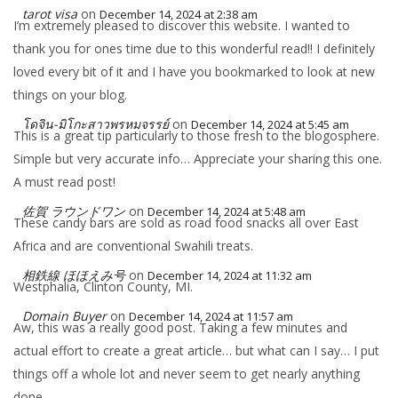
tarot visa
on
December 14, 2024 at 2:38 am
I’m extremely pleased to discover this website. I wanted to
thank you for ones time due to this wonderful read!! I definitely
loved every bit of it and I have you bookmarked to look at new
things on your blog.
โดจิน-มิโกะสาวพรหมจรรย์
on
December 14, 2024 at 5:45 am
This is a great tip particularly to those fresh to the blogosphere.
Simple but very accurate info… Appreciate your sharing this one.
A must read post!
佐賀 ラウンドワン
on
December 14, 2024 at 5:48 am
These candy bars are sold as road food snacks all over East
Africa and are conventional Swahili treats.
相鉄線 ほほえみ号
on
December 14, 2024 at 11:32 am
Westphalia, Clinton County, MI.
Domain Buyer
on
December 14, 2024 at 11:57 am
Aw, this was a really good post. Taking a few minutes and
actual effort to create a great article… but what can I say… I put
things off a whole lot and never seem to get nearly anything
done.