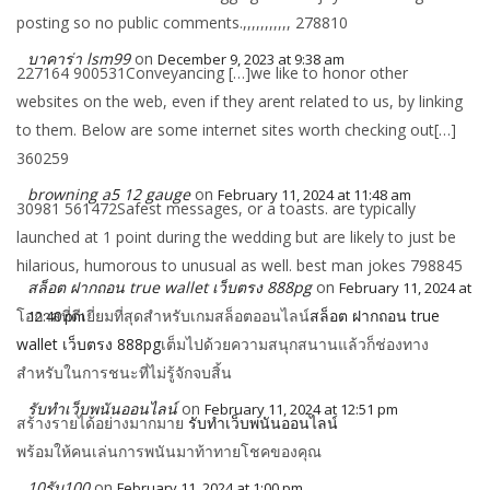
posting so no public comments.,,,,,,,,,,, 278810
บาคาร่า lsm99
on
December 9, 2023 at 9:38 am
227164 900531Conveyancing […]we like to honor other
websites on the web, even if they arent related to us, by linking
to them. Below are some internet sites worth checking out[…]
360259
browning a5 12 gauge
on
February 11, 2024 at 11:48 am
30981 561472Safest messages, or a toasts. are typically
launched at 1 point during the wedding but are likely to just be
hilarious, humorous to unusual as well. best man jokes 798845
สล็อต ฝากถอน true wallet เว็บตรง 888pg
on
February 11, 2024 at
โอกาสที่ดีเยี่ยมที่สุดสำหรับเกมสล็อตออนไลน์
สล็อต ฝากถอน true
12:40 pm
wallet เว็บตรง 888pg
เต็มไปด้วยความสนุกสนานแล้วก็ช่องทาง
สำหรับในการชนะที่ไม่รู้จักจบสิ้น
รับทำเว็บพนันออนไลน์
on
February 11, 2024 at 12:51 pm
สร้างรายได้อย่างมากมาย
รับทำเว็บพนันออนไลน์
พร้อมให้คนเล่นการพนันมาท้าทายโชคของคุณ
10รับ100
on
February 11, 2024 at 1:00 pm