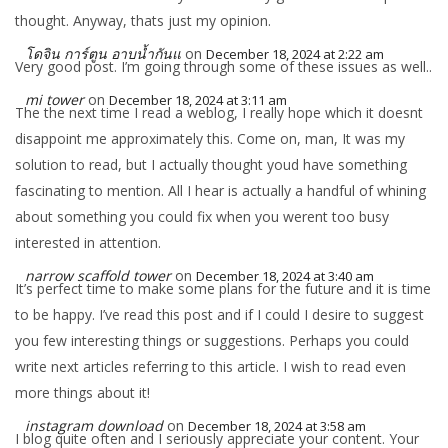
thought. Anyway, thats just my opinion.
โดจิน การ์ตูน อาบน้ำกันแ
on
December 18, 2024 at 2:22 am
Very good post. I’m going through some of these issues as well..
mi tower
on
December 18, 2024 at 3:11 am
The the next time I read a weblog, I really hope which it doesnt
disappoint me approximately this. Come on, man, It was my
solution to read, but I actually thought youd have something
fascinating to mention. All I hear is actually a handful of whining
about something you could fix when you werent too busy
interested in attention.
narrow scaffold tower
on
December 18, 2024 at 3:40 am
It’s perfect time to make some plans for the future and it is time
to be happy. I’ve read this post and if I could I desire to suggest
you few interesting things or suggestions. Perhaps you could
write next articles referring to this article. I wish to read even
more things about it!
instagram download
on
December 18, 2024 at 3:58 am
I blog quite often and I seriously appreciate your content. Your