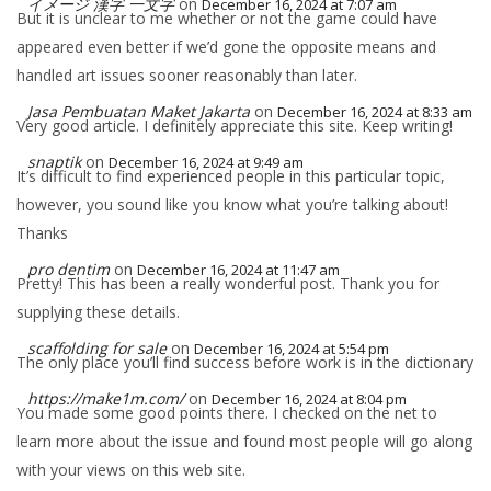
イメージ 漢字 一文字
on
December 16, 2024 at 7:07 am
But it is unclear to me whether or not the game could have
appeared even better if we’d gone the opposite means and
handled art issues sooner reasonably than later.
Jasa Pembuatan Maket Jakarta
on
December 16, 2024 at 8:33 am
Very good article. I definitely appreciate this site. Keep writing!
snaptik
on
December 16, 2024 at 9:49 am
It’s difficult to find experienced people in this particular topic,
however, you sound like you know what you’re talking about!
Thanks
pro dentim
on
December 16, 2024 at 11:47 am
Pretty! This has been a really wonderful post. Thank you for
supplying these details.
scaffolding for sale
on
December 16, 2024 at 5:54 pm
The only place you’ll find success before work is in the dictionary
https://make1m.com/
on
December 16, 2024 at 8:04 pm
You made some good points there. I checked on the net to
learn more about the issue and found most people will go along
with your views on this web site.