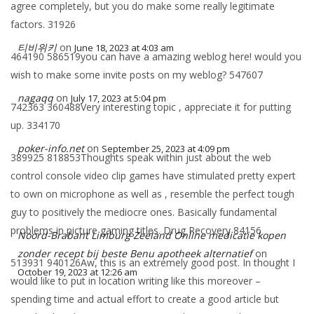
agree completely, but you do make some really legitimate
factors. 31926
티비위키
on
June 18, 2023 at 4:03 am
464190 586519you can have a amazing weblog here! would you
wish to make some invite posts on my weblog? 547607
nagaqq
on
July 17, 2023 at 5:04 pm
742363 360488Very interesting topic , appreciate it for putting
up. 334170
poker-info.net
on
September 25, 2023 at 4:09 pm
389925 818853Thoughts speak within just about the web
control console video clip games have stimulated pretty expert
to own on microphone as well as , resemble the perfect tough
guy to positively the mediocre ones. Basically fundamental
problems in picture gaming titles. Drug Recovery 84156
Noord-Brabant Limburg Zeeland Online medicatie kopen
zonder recept bij beste Benu apotheek alternatief
on
513931 940126Aw, this is an extremely good post. In thought I
October 19, 2023 at 12:26 am
would like to put in location writing like this moreover –
spending time and actual effort to create a good article but