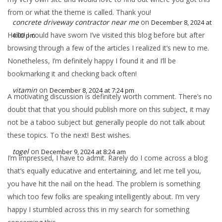
from or what the theme is called. Thank you!
concrete driveway contractor near me
on
December 8, 2024 at
Hello! I could have sworn I’ve visited this blog before but after
4:00 pm
browsing through a few of the articles I realized it’s new to me.
Nonetheless, I’m definitely happy I found it and I’ll be
bookmarking it and checking back often!
vitamin
on
December 8, 2024 at 7:24 pm
A motivating discussion is definitely worth comment. There’s no
doubt that that you should publish more on this subject, it may
not be a taboo subject but generally people do not talk about
these topics. To the next! Best wishes.
togel
on
December 9, 2024 at 8:24 am
I’m impressed, I have to admit. Rarely do I come across a blog
that’s equally educative and entertaining, and let me tell you,
you have hit the nail on the head. The problem is something
which too few folks are speaking intelligently about. I’m very
happy I stumbled across this in my search for something