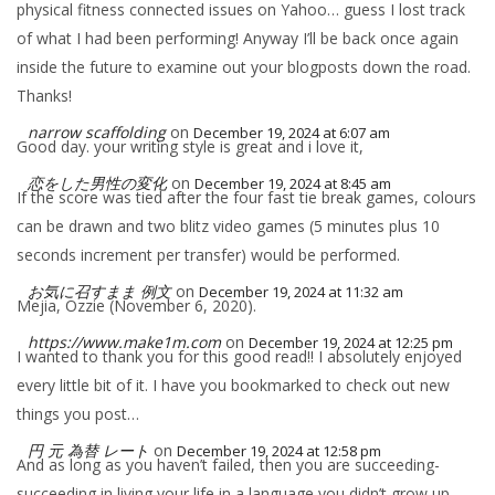
physical fitness connected issues on Yahoo… guess I lost track
of what I had been performing! Anyway I’ll be back once again
inside the future to examine out your blogposts down the road.
Thanks!
narrow scaffolding
on
December 19, 2024 at 6:07 am
Good day. your writing style is great and i love it,
恋をした男性の変化
on
December 19, 2024 at 8:45 am
If the score was tied after the four fast tie break games, colours
can be drawn and two blitz video games (5 minutes plus 10
seconds increment per transfer) would be performed.
お気に召すまま 例文
on
December 19, 2024 at 11:32 am
Mejia, Ozzie (November 6, 2020).
https://www.make1m.com
on
December 19, 2024 at 12:25 pm
I wanted to thank you for this good read!! I absolutely enjoyed
every little bit of it. I have you bookmarked to check out new
things you post…
円 元 為替 レート
on
December 19, 2024 at 12:58 pm
And as long as you haven’t failed, then you are succeeding-
succeeding in living your life in a language you didn’t grow up