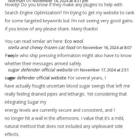
Norman
on
November 14, 2024 at 4:31 pm
Howdy! Do you know if they make any plugins to help with
Search Engine Optimization? I’m trying to get my website to rank
for some targeted keywords but I’m not seeing very good gains.
If you know of any please share. Many thanks!
You can read similar art here:
Eco wool
stella and chewy frozen cat food
on
November 16, 2024 at 8:07
People who ship pressing information might also have to know
am
whether their messages arrived safely.
sugar defender official website
on
November 17, 2024 at 2:51
sugar defender official website
For several years, I
am
have actually fought uncertain blood sugar swings that left me
really feeling drained pipes and lethargic. Yet considering that
integrating Sugar my
energy levels are currently secure and consistent, and I
no longer hit a wall in the afternoons. I value that it’s a mild,
natural method that does not included any unpleasant side
effects.