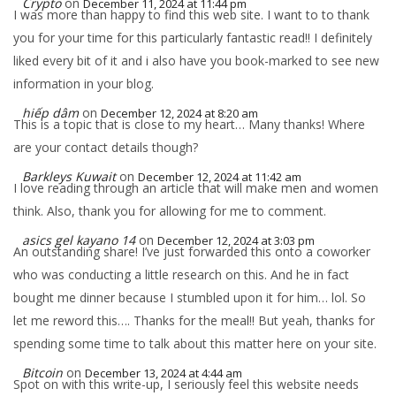
Crypto
on
December 11, 2024 at 11:44 pm
I was more than happy to find this web site. I want to to thank
you for your time for this particularly fantastic read!! I definitely
liked every bit of it and i also have you book-marked to see new
information in your blog.
hiếp dâm
on
December 12, 2024 at 8:20 am
This is a topic that is close to my heart… Many thanks! Where
are your contact details though?
Barkleys Kuwait
on
December 12, 2024 at 11:42 am
I love reading through an article that will make men and women
think. Also, thank you for allowing for me to comment.
asics gel kayano 14
on
December 12, 2024 at 3:03 pm
An outstanding share! I’ve just forwarded this onto a coworker
who was conducting a little research on this. And he in fact
bought me dinner because I stumbled upon it for him… lol. So
let me reword this…. Thanks for the meal!! But yeah, thanks for
spending some time to talk about this matter here on your site.
Bitcoin
on
December 13, 2024 at 4:44 am
Spot on with this write-up, I seriously feel this website needs