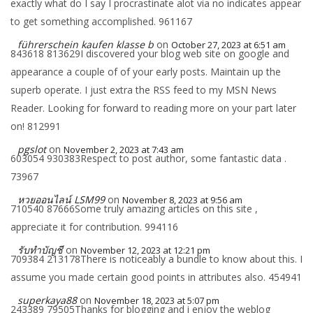
exactly what do I say I procrastinate alot via no indicates appear
to get something accomplished. 961167
führerschein kaufen klasse b
on
October 27, 2023 at 6:51 am
843618 813629I discovered your blog web site on google and
appearance a couple of of your early posts. Maintain up the
superb operate. I just extra the RSS feed to my MSN News
Reader. Looking for forward to reading more on your part later
on! 812991
pgslot
on
November 2, 2023 at 7:43 am
603054 930383Respect to post author, some fantastic data .
73967
หวยออนไลน์ LSM99
on
November 8, 2023 at 9:56 am
710540 87666Some truly amazing articles on this site ,
appreciate it for contribution. 994116
รับทำบัญชี
on
November 12, 2023 at 12:21 pm
709384 213178There is noticeably a bundle to know about this. I
assume you made certain good points in attributes also. 454941
superkaya88
on
November 18, 2023 at 5:07 pm
243389 79505Thanks for blogging and i enjoy the weblog