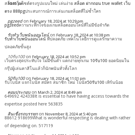
สล็อตเว็บไซต์ตรงรูปแบบใหม่ เล่นง่าย
สล็อต ฝากถอน true wallet เว็บ
10:15 pm
ตรง 888pg
ประสบการณ์การเล่นเกมสล็อตที่ไม่ซ้ำใคร
pgzeed
on
February 18, 2024 at 10:29 pm
pgzeed
ความระทึกใจของเกมสล็อตออนไลน์ที่ไม่มีข้อจำกัด
รับทำเว็บพนันออนไลน์
on
February 18, 2024 at 10:38 pm
รับทำเว็บพนันออนไลน์
ที่ปลอดภัย เทคโนโลยีการดูแลรักษาความ
ปลอดภัยขั้นสูง
10รับ100
on
February 18, 2024 at 10:52 pm
เว็บตรงสุดประทับใจ ไม่มีขั้นต่ำ แตกง่ายทุกเกม
10รับ100
ยอดนิยมใน
กรุ๊ปผู้เล่นคาสิโนแล้วก็นักพนันทั่วทั้งโลก
50รับ100
on
February 18, 2024 at 11:01 pm
รับโบนัส แจกโบนัส สมัคร สมาชิก ใหม่ โบนัส
50รับ100
เทิร์นน้อย
คอมประกอบ
on
March 2, 2024 at 8:49 am
649692 424338It is essential to have having access towards the
expertise posted here 563835
สินเชื่อรถบรรทุก
on
November 8, 2024 at 5:40 pm
88612 918699What is wonderful respecting is dealing with rather
of depending on. 517119