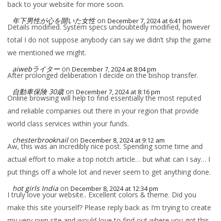
back to your website for more soon.
年下男性が心を開いた女性
on
December 7, 2024 at 6:41 pm
Details modified. System specs undoubtedly modified, however
total I do not suppose anybody can say we didn’t ship the game
we mentioned we might.
aiwebライター
on
December 7, 2024 at 8:04 pm
After prolonged deliberation I decide on the bishop transfer.
自動車保険 30歳
on
December 7, 2024 at 8:16 pm
Online browsing will help to find essentially the most reputed
and reliable companies out there in your region that provide
world class services within your funds.
chesterbrooknail
on
December 8, 2024 at 9:12 am
Aw, this was an incredibly nice post. Spending some time and
actual effort to make a top notch article… but what can I say… I
put things off a whole lot and never seem to get anything done.
hot girls India
on
December 8, 2024 at 12:34 pm
I truly love your website.. Excellent colors & theme. Did you
make this site yourself? Please reply back as I’m trying to create
my very own site and would love to find out where you got this