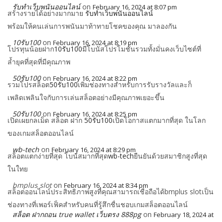
รับทำเว็บพนันออนไลน์
on
February 16, 2024 at 8:07 pm
สร้างรายได้อย่างมากมาย
รับทำเว็บพนันออนไลน์
พร้อมให้คนเล่นการพนันมาท้าทายโชคของคุณ มาลองกัน
10รับ100
on
February 16, 2024 at 8:19 pm
โปรทุนน้อยฝาก
10รับ100
มีโบนัสโปรโมชั่นรวมทั้งมั่นคงเว็บไซต์ที่
ล้ำยุคที่สุดที่มีคุณภาพ
50รับ100
on
February 16, 2024 at 8:22 pm
รวมโปรสล็อต
50รับ100
เพิ่มช่องทางสำหรับการรับรางวัลและก็
เพลิดเพลินใจกับการเล่นสล็อตอย่างมีคุณภาพเยอะขึ้น
50รับ100
on
February 16, 2024 at 8:25 pm
เปิดเผยกลเม็ด สล็อต ฝาก
50รับ100
เปิดโอกาสแตกมากที่สุด ในโลก
ของเกมสล็อตออนไลน์
wb-tech
on
February 16, 2024 at 8:29 pm
สล็อตแตกง่ายที่สุด โบนัสมากที่สุด
wb-tech
ยืนยันด้วยสมาชิกสูงที่สุด
ในใทย
bmplus slot
on
February 16, 2024 at 8:34 pm
สล็อตออนไลน์ประสิทธิภาพสูงที่คุณสามารถเชื่อถือได้bmplus slotเป็น
ช่องทางที่เพอร์เฟ็คสำหรับคนที่รู้สึกชื่นชอบเกมสล็อตออนไลน์
สล็อต ฝากถอน true wallet เว็บตรง 888pg
on
February 18, 2024 at