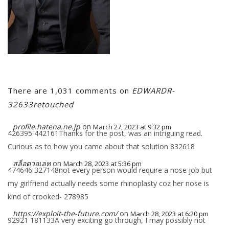
There are 1,031 comments on
EDWARDR-
32633retouched
profile.hatena.ne.jp
on
March 27, 2023 at 9:32 pm
426395 442161Thanks for the post, was an intriguing read.
Curious as to how you came about that solution 832618
สล็อตวอเลท
on
March 28, 2023 at 5:36 pm
474646 327148not every person would require a nose job but
my girlfriend actually needs some rhinoplasty coz her nose is
kind of crooked- 278985
https://exploit-the-future.com/
on
March 28, 2023 at 6:20 pm
92921 181133A very exciting go through, I may possibly not