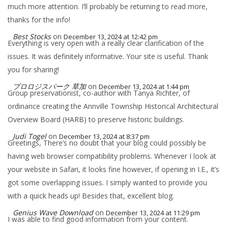
much more attention. I’ll probably be returning to read more,
thanks for the info!
Best Stocks
on
December 13, 2024 at 12:42 pm
Everything is very open with a really clear clarification of the
issues. It was definitely informative. Your site is useful. Thank
you for sharing!
プロロジスパーク 草加
on
December 13, 2024 at 1:44 pm
Group preservationist, co-author with Tanya Richter, of
ordinance creating the Annville Township Historical Architectural
Overview Board (HARB) to preserve historic buildings.
Judi Togel
on
December 13, 2024 at 8:37 pm
Greetings, There’s no doubt that your blog could possibly be
having web browser compatibility problems. Whenever I look at
your website in Safari, it looks fine however, if opening in I.E., it’s
got some overlapping issues. I simply wanted to provide you
with a quick heads up! Besides that, excellent blog.
Genius Wave Download
on
December 13, 2024 at 11:29 pm
I was able to find good information from your content.