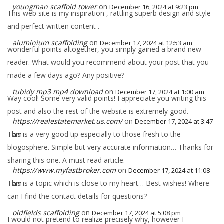
youngman scaffold tower
on
December 16, 2024 at 9:23 pm
This web site is my inspiration , rattling superb design and style
and perfect written content .
aluminium scaffolding
on
December 17, 2024 at 12:53 am
wonderful points altogether, you simply gained a brand new
reader. What would you recommend about your post that you
made a few days ago? Any positive?
tubidy mp3 mp4 download
on
December 17, 2024 at 1:00 am
Way cool! Some very valid points! I appreciate you writing this
post and also the rest of the website is extremely good.
https://realestatemarket.us.com/
on
December 17, 2024 at 3:47
This is a very good tip especially to those fresh to the
am
blogosphere. Simple but very accurate information… Thanks for
sharing this one. A must read article.
https://www.myfastbroker.com
on
December 17, 2024 at 11:08
This is a topic which is close to my heart… Best wishes! Where
am
can I find the contact details for questions?
oldfields scaffolding
on
December 17, 2024 at 5:08 pm
I would not pretend to realize precisely why, however I