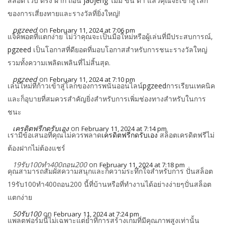
สล็อต เว็บ ตรง ฝาก ถอน
jaojeng
ไม่มี ขั้น ต่ํา แล้วคุณจะเข้าสู่โลก
ของการเสี่ยงทายและรางวัลที่ยิ่งใหญ่!
pgzeed
on
February 11, 2024 at 7:06 pm
แจ็คพอตที่แตกง่าย ไม่ว่าคุณจะเป็นมือใหม่หรือผู้เล่นที่มีประสบการณ์,
pgzeed
เป็นโอกาสที่ดียอดที่มอบโอกาสสำหรับการชนะรางวัลใหญ่
รวมทั้งความเพลิดเพลินที่ไม่สิ้นสุด.
pgzeed
on
February 11, 2024 at 7:10 pm
เล่นใหม่ที่ก้าวเข้าสู่โลกของการพนันออนไลน์
pgzeed
การเรียนเทคนิค
และก็อุบายที่สมควรสำคัญยิ่งสำหรับการเพิ่มช่องทางสำหรับในการ
ชนะ
เครดิตฟรีกดรับเอง
on
February 11, 2024 at 7:14 pm
เรามีข้อเสนอที่คุณไม่ควรพลาด
เครดิตฟรีกดรับเอง
สล็อตเครดิตฟรีไม่
ต้องฝากไม่ต้องแชร์
19รับ100ทํา400ถอน200
on
February 11, 2024 at 7:18 pm
คุณสามารถสัมผัสความสนุกและก็ความระทึกใจสำหรับการ ปั่นสล็อต
19รับ100ทํา400ถอน200 นี้ที่บ้านหรือที่ทำงานได้อย่างง่ายๆปั่นสล็อต
แตกง่าย
50รับ100
on
February 11, 2024 at 7:24 pm
แพลตฟอร์มนี้ไม่เฉพาะแต่ย้ำที่การสร้างเกมที่มีคุณภาพสูงเท่านั้น