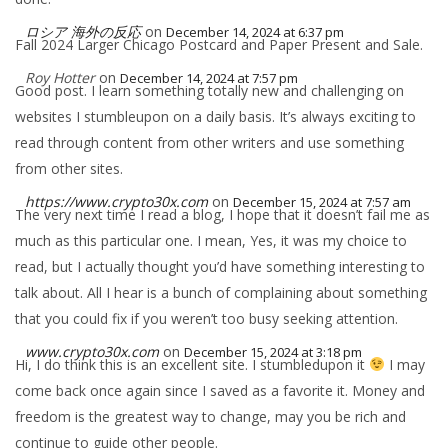
ロシア 海外の反応
on
December 14, 2024 at 6:37 pm
Fall 2024 Larger Chicago Postcard and Paper Present and Sale.
Roy Hotter
on
December 14, 2024 at 7:57 pm
Good post. I learn something totally new and challenging on
websites I stumbleupon on a daily basis. It’s always exciting to
read through content from other writers and use something
from other sites.
https://www.crypto30x.com
on
December 15, 2024 at 7:57 am
The very next time I read a blog, I hope that it doesn’t fail me as
much as this particular one. I mean, Yes, it was my choice to
read, but I actually thought you’d have something interesting to
talk about. All I hear is a bunch of complaining about something
that you could fix if you weren’t too busy seeking attention.
www.crypto30x.com
on
December 15, 2024 at 3:18 pm
Hi, I do think this is an excellent site. I stumbledupon it
I may
come back once again since I saved as a favorite it. Money and
freedom is the greatest way to change, may you be rich and
continue to guide other people.