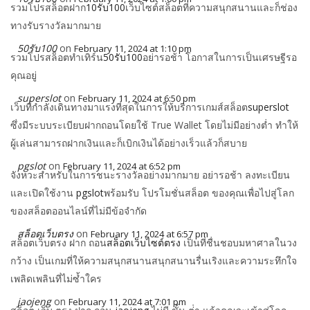
รวมโปรสล็อตฝาก
10รับ100
เว็บไซต์สล็อตที่ความสนุกสนานและก็ช่อง
ทางรับรางวัลมากมาย
50รับ100
on
February 11, 2024 at 1:10 pm
รวมโปรสล็อตทําเทิร์น
50รับ100
อย่ารอช้า โอกาสในการเป็นเศรษฐีรอ
คุณอยู่
superslot
on
February 11, 2024 at 6:50 pm
เว็บที่กำลังเดินทางมาแรงที่สุดในการให้บริการเกมส์สล็อต
superslot
ซึ่งมีระบบระเบียบฝากถอนโดยใช้ True Wallet โดยไม่มีอย่างต่ำ ทำให้
ผู้เล่นสามารถฝากเงินและก็เบิกเงินได้อย่างเร็วแล้วก็สบาย
pgslot
on
February 11, 2024 at 6:52 pm
จังหวะสำหรับในการชนะรางวัลอย่างมากมาย อย่ารอช้า ลงทะเบียน
และเปิดใช้งาน
pgslot
พร้อมรับ โปรโมชั่นสล็อต ของคุณเพื่อไปสู่โลก
ของสล็อตออนไลน์ที่ไม่มีข้อจำกัด
สล็อตเว็บตรง
on
February 11, 2024 at 6:57 pm
สล็อตเว็บตรง ฝาก ถอน
สล็อตเว็บไซต์ตรง
เป็นที่ชื่นชอบมหาศาลในวง
กว้าง เป็นเกมที่ให้ความสนุกสนานสนุกสนานรื่นเริงและความระทึกใจ
เพลิดเพลินที่ไม่ซ้ำใคร
jaojeng
on
February 11, 2024 at 7:01 pm