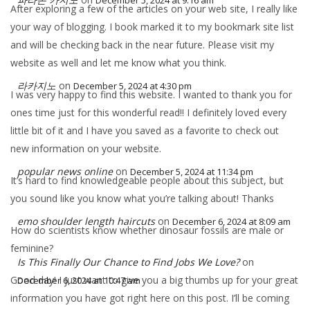
December 5, 2024 at 9:16 am
After exploring a few of the articles on your web site, I really like
your way of blogging. I book marked it to my bookmark site list
and will be checking back in the near future. Please visit my
website as well and let me know what you think.
라카지노
on
December 5, 2024 at 4:30 pm
I was very happy to find this website. I wanted to thank you for
ones time just for this wonderful read!! I definitely loved every
little bit of it and I have you saved as a favorite to check out
new information on your website.
popular news online
on
December 5, 2024 at 11:34 pm
It’s hard to find knowledgeable people about this subject, but
you sound like you know what you’re talking about! Thanks
emo shoulder length haircuts
on
December 6, 2024 at 8:09 am
How do scientists know whether dinosaur fossils are male or
feminine?
Is This Finally Our Chance to Find Jobs We Love?
on
Good day! I just want to give you a big thumbs up for your great
December 6, 2024 at 10:47 am
information you have got right here on this post. I’ll be coming