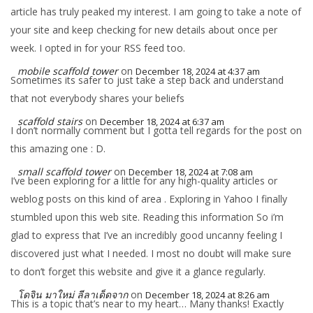
article has truly peaked my interest. I am going to take a note of
your site and keep checking for new details about once per
week. I opted in for your RSS feed too.
mobile scaffold tower
on
December 18, 2024 at 4:37 am
Sometimes its safer to just take a step back and understand
that not everybody shares your beliefs
scaffold stairs
on
December 18, 2024 at 6:37 am
I don’t normally comment but I gotta tell regards for the post on
this amazing one : D.
small scaffold tower
on
December 18, 2024 at 7:08 am
I’ve been exploring for a little for any high-quality articles or
weblog posts on this kind of area . Exploring in Yahoo I finally
stumbled upon this web site. Reading this information So i’m
glad to express that I’ve an incredibly good uncanny feeling I
discovered just what I needed. I most no doubt will make sure
to don’t forget this website and give it a glance regularly.
โดจิน มาใหม่ ลีลาเด็ดจาก
on
December 18, 2024 at 8:26 am
This is a topic that’s near to my heart… Many thanks! Exactly