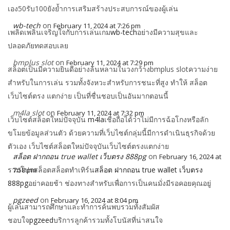
เอง50รับ100ยังย้ำการเสริมสร้างประสบการณ์ของผู้เล่น
wb-tech
on
February 11, 2024 at 7:26 pm
เพลิดเพลินเจริญใจกับการเล่นเกม
wb-tech
อย่างมีความสุขและ
ปลอดภัยทดสอบเลย
bmplus slot
on
February 11, 2024 at 7:29 pm
สล็อตเป็นมีความยินดีอย่างล้นหลามในวงกว้างbmplus slotความง่าย
สำหรับในการเล่น รวมทั้งจังหวะสำหรับการชนะที่สูง ทำให้ สล็อต
เว็บไซต์ตรง แตกง่าย เป็นที่ชื่นชอบเป็นอันมากตอนนี้
m4la slot
on
February 11, 2024 at 7:32 pm
เว็บไซต์สล็อตใหม่ปัจจุบัน
m4la
เชื่อถือได้ว่าไม่มีการฉ้อโกงหรือลัก
ขโมยข้อมูลส่วนตัว ด้วยความที่เว็บไซต์กลุ่มนี้มีการดำเนินธุรกิจด้วย
ตัวเอง เว็บไซต์สล็อตใหม่ปัจจุบันเว็บไซต์ตรงแตกง่าย
สล็อต ฝากถอน true wallet เว็บตรง 888pg
on
February 16, 2024 at
รวมโปรสล็อตสล็อตทําเทิร์น
สล็อต ฝากถอน true wallet เว็บตรง
7:58 pm
888pg
อย่าคอยช้า ช่องทางสำหรับเพื่อการเป็นคนมั่งมีรอคอยคุณอยู่
pgzeed
on
February 16, 2024 at 8:04 pm
ผู้เล่นสามารถศึกษาและทำการค้นพบรวมทั้งสัมผัส
ชอบใจ
pgzeed
บริการลูกค้ารวมทั้งโบนัสที่น่าสนใจ