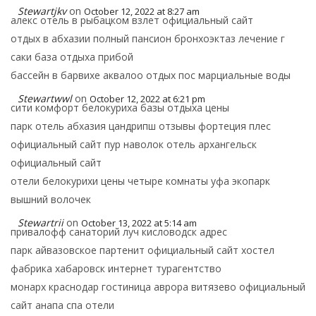
Stewartjkv
on
October 12, 2022 at 8:27 am
алекс отель в рыбацком взлет официальный сайт
отдых в абхазии полный пансион бронхоэктаз лечение г
саки база отдыха прибой
бассейн в барвихе аквалоо отдых пос марциальные воды
Stewartwwl
on
October 12, 2022 at 6:21 pm
сити комфорт белокуриха базы отдыха цены
парк отель абхазия цандрипш отзывы фортеция плес
официальный сайт пур наволок отель архангельск
официальный сайт
отели белокурихи цены четыре комнаты уфа экопарк
вышний волочек
Stewartrii
on
October 13, 2022 at 5:14 am
привалофф санаторий луч кисловодск адрес
парк айвазовское партенит официальный сайт хостел
фабрика хабаровск интернет турагентство
монарх краснодар гостиница аврора витязево официальный
сайт анапа спа отели