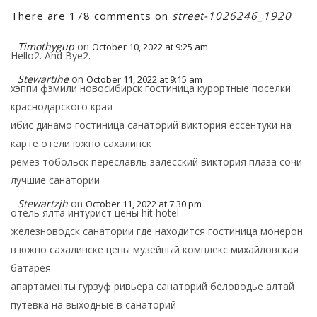
There are 178 comments on
street-1026246_1920
Timothygup
on
October 10, 2022 at 9:25 am
Hello2. And Bye2.
Stewartihe
on
October 11, 2022 at 9:15 am
хэппи фэмили новосибирск гостиница курортные поселки
краснодарского края
ибис динамо гостиница санаторий виктория ессентуки на
карте отели южно сахалинск
ремез тобольск переславль залесский виктория плаза сочи
лучшие санатории
Stewartzjh
on
October 11, 2022 at 7:30 pm
отель ялта интурист цены hit hotel
железноводск санатории где находится гостиница монерон
в южно сахалинске цены музейный комплекс михайловская
батарея
апартаменты гурзуф ривьера санаторий беловодье алтай
путевка на выходные в санаторий