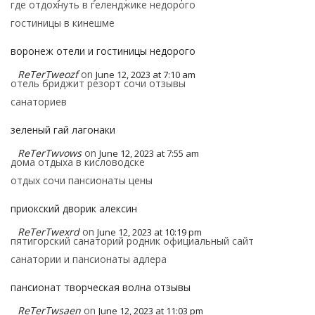
где отдохнуть в геленджике недорого
гостиницы в кинешме
воронеж отели и гостиницы недорого
ReTerTweozf
on
June 12, 2023 at 7:10 am
отель бриджит резорт сочи отзывы
санаториев
зеленый гай лагонаки
ReTerTwvows
on
June 12, 2023 at 7:55 am
дома отдыха в кисловодске
отдых сочи пансионаты цены
приокский дворик алексин
ReTerTwexrd
on
June 12, 2023 at 10:19 pm
пятигорский санаторий родник официальный сайт
санатории и пансионаты адлера
пансионат творческая волна отзывы
ReTerTwsaen
on
June 12, 2023 at 11:03 pm