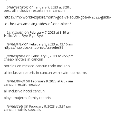
Sharlestwbrj
on
January 7, 2023 at 8:20 pm
best all inclusive resorts near cancun
https://imp.world/explore/north-goa-vs-south-goa-a-2022-guide-
to-the-two-amazing-sides-of-one-place/
Larryskith
on
February 7, 2023 at 3:19 am
Hello. And Bye Bye Bye.
JamesHex
on
February 8, 2023 at 12:16 am
https://hub.docker.com/u/traveler89
Jamesytme
on
February 8, 2023 at 9:55 pm
cheap motels in cancun
hoteles en mexico cancun todo incluido
all inclusive resorts in cancun with swim up rooms
Jamesbwsj
on
February 9, 2023 at 6:57 am
cancun resort mexico
all inclusive hotel cancun
playa mujeres family resorts
Jameszetl
on
February 9, 2023 at 3:31 pm
cancun hotels specials