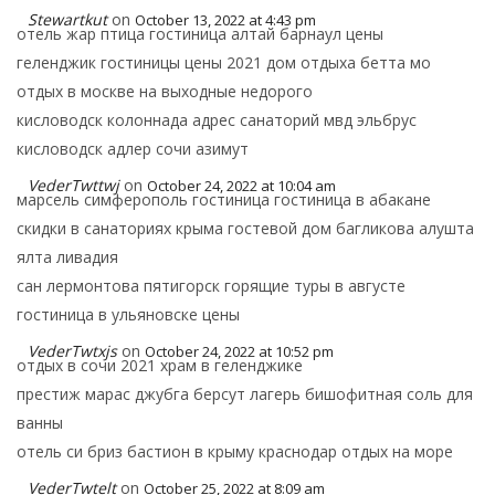
Stewartkut
on
October 13, 2022 at 4:43 pm
отель жар птица гостиница алтай барнаул цены
геленджик гостиницы цены 2021 дом отдыха бетта мо
отдых в москве на выходные недорого
кисловодск колоннада адрес санаторий мвд эльбрус
кисловодск адлер сочи азимут
VederTwttwj
on
October 24, 2022 at 10:04 am
марсель симферополь гостиница гостиница в абакане
скидки в санаториях крыма гостевой дом багликова алушта
ялта ливадия
сан лермонтова пятигорск горящие туры в августе
гостиница в ульяновске цены
VederTwtxjs
on
October 24, 2022 at 10:52 pm
отдых в сочи 2021 храм в геленджике
престиж марас джубга берсут лагерь бишофитная соль для
ванны
отель си бриз бастион в крыму краснодар отдых на море
VederTwtelt
on
October 25, 2022 at 8:09 am