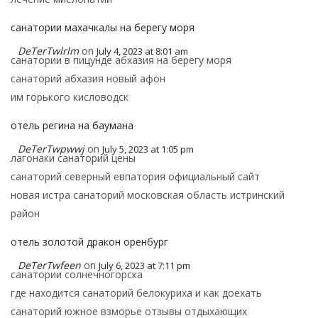
санатории махачкалы на берегу моря
DeTerTwlrlm
on
July 4, 2023 at 8:01 am
санатории в пицунде абхазия на берегу моря
санаторий абхазия новый афон
им горького кисловодск
отель регина на баумана
DeTerTwpwwj
on
July 5, 2023 at 1:05 pm
лагонаки санаторий цены
санаторий северный евпатория официальный сайт
новая истра санаторий московская область истринский
район
отель золотой дракон оренбург
DeTerTwfeen
on
July 6, 2023 at 7:11 pm
санатории солнечногорска
где находится санаторий белокуриха и как доехать
санаторий южное взморье отзывы отдыхающих