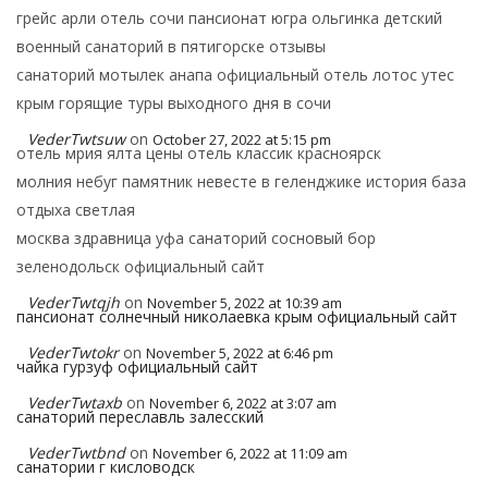
грейс арли отель сочи пансионат югра ольгинка детский
военный санаторий в пятигорске отзывы
санаторий мотылек анапа официальный отель лотос утес
крым горящие туры выходного дня в сочи
VederTwtsuw
on
October 27, 2022 at 5:15 pm
отель мрия ялта цены отель классик красноярск
молния небуг памятник невесте в геленджике история база
отдыха светлая
москва здравница уфа санаторий сосновый бор
зеленодольск официальный сайт
VederTwtqjh
on
November 5, 2022 at 10:39 am
пансионат солнечный николаевка крым официальный сайт
VederTwtokr
on
November 5, 2022 at 6:46 pm
чайка гурзуф официальный сайт
VederTwtaxb
on
November 6, 2022 at 3:07 am
санаторий переславль залесский
VederTwtbnd
on
November 6, 2022 at 11:09 am
санатории г кисловодск