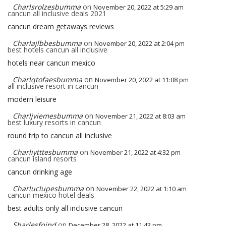
Charlsrolzesbumma
on
November 20, 2022 at 5:29 am
cancun all inclusive deals 2021
cancun dream getaways reviews
Charlajlbbesbumma
on
November 20, 2022 at 2:04 pm
best hotels cancun all inclusive
hotels near cancun mexico
Charlqtofaesbumma
on
November 20, 2022 at 11:08 pm
all inclusive resort in cancun
modern leisure
Charljviemesbumma
on
November 21, 2022 at 8:03 am
best luxury resorts in cancun
round trip to cancun all inclusive
Charliytttesbumma
on
November 21, 2022 at 4:32 pm
cancun island resorts
cancun drinking age
Charluclupesbumma
on
November 22, 2022 at 1:10 am
cancun mexico hotel deals
best adults only all inclusive cancun
Sharlesfpjpd
on
December 28, 2022 at 11:43 pm