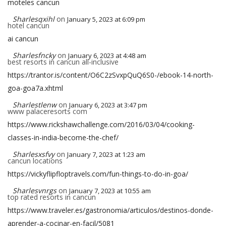
moteles cancun
Sharlesqxihl
on
January 5, 2023 at 6:09 pm
hotel cancun
ai cancun
Sharlesfncky
on
January 6, 2023 at 4:48 am
best resorts in cancun all-inclusive
https://trantor.is/content/O6C2zSvxpQuQ6S0-/ebook-14-north-
goa-goa7a.xhtml
Sharlestlenw
on
January 6, 2023 at 3:47 pm
www palaceresorts com
https://www.rickshawchallenge.com/2016/03/04/cooking-
classes-in-india-become-the-chef/
Sharlesxsfvy
on
January 7, 2023 at 1:23 am
cancun locations
https://vickyflipfloptravels.com/fun-things-to-do-in-goa/
Sharlesvnrgs
on
January 7, 2023 at 10:55 am
top rated resorts in cancun
https://www.traveler.es/gastronomia/articulos/destinos-donde-
aprender-a-cocinar-en-facil/5081