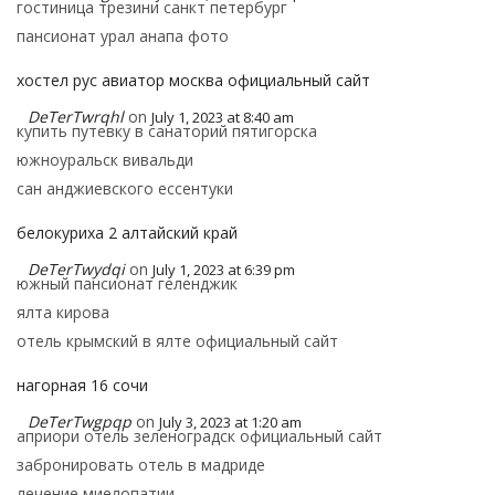
гостиница трезини санкт петербург
пансионат урал анапа фото
хостел рус авиатор москва официальный сайт
DeTerTwrqhl
on
July 1, 2023 at 8:40 am
купить путевку в санаторий пятигорска
южноуральск вивальди
сан анджиевского ессентуки
белокуриха 2 алтайский край
DeTerTwydqi
on
July 1, 2023 at 6:39 pm
южный пансионат геленджик
ялта кирова
отель крымский в ялте официальный сайт
нагорная 16 сочи
DeTerTwgpqp
on
July 3, 2023 at 1:20 am
априори отель зеленоградск официальный сайт
забронировать отель в мадриде
лечение миелопатии