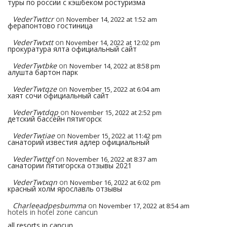
туры по россии с кэшбеком ростуризма
VederTwttcr
on
November 14, 2022 at 1:52 am
ферапонтово гостиница
VederTwtxtt
on
November 14, 2022 at 12:02 pm
прокуратура ялта официальный сайт
VederTwtbke
on
November 14, 2022 at 8:58 pm
алушта бартон парк
VederTwtqze
on
November 15, 2022 at 6:04 am
хаят сочи официальный сайт
VederTwtdqp
on
November 15, 2022 at 2:52 pm
детский бассейн пятигорск
VederTwtiae
on
November 15, 2022 at 11:42 pm
санаторий известия адлер официальный
VederTwttgf
on
November 16, 2022 at 8:37 am
санатории пятигорска отзывы 2021
VederTwtxqn
on
November 16, 2022 at 6:02 pm
красный холм ярославль отзывы
Charleeadpesbumma
on
November 17, 2022 at 8:54 am
hotels in hotel zone cancun
all resorts in cancun