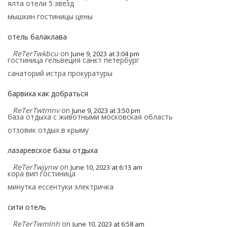
ялта отели 5 звезд
мышкин гостиницы цены
отель балаклава
ReTerTwkbcu
on
June 9, 2023 at 3:04 pm
гостиница гельвеция санкт петербург
санаторий истра прокуратуры
барвиха как добраться
ReTerTwtmnv
on
June 9, 2023 at 3:50 pm
база отдыха с животными московская область
отзовик отдых в крыму
лазаревское базы отдыха
ReTerTwjynw
on
June 10, 2023 at 6:13 am
кора вип гостиница
минутка ессентуки электричка
сити отель
ReTerTwmlnh
on
June 10, 2023 at 6:58 am