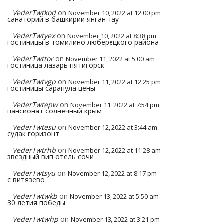
VederTwtkod
on
November 10, 2022 at 12:00 pm
санаторий в башкирии янган тау
VederTwtyex
on
November 10, 2022 at 8:38 pm
гостиницы в томилино люберецкого района
VederTwttor
on
November 11, 2022 at 5:00 am
гостиница лазарь пятигорск
VederTwtvgp
on
November 11, 2022 at 12:25 pm
гостиницы сарапула цены
VederTwtepw
on
November 11, 2022 at 7:54 pm
пансионат солнечный крым
VederTwtesu
on
November 12, 2022 at 3:44 am
судак горизонт
VederTwtrhb
on
November 12, 2022 at 11:28 am
звездный вип отель сочи
VederTwtsyu
on
November 12, 2022 at 8:17 pm
с витязево
VederTwtwkb
on
November 13, 2022 at 5:50 am
30 летия победы
VederTwtwhp
on
November 13, 2022 at 3:21 pm