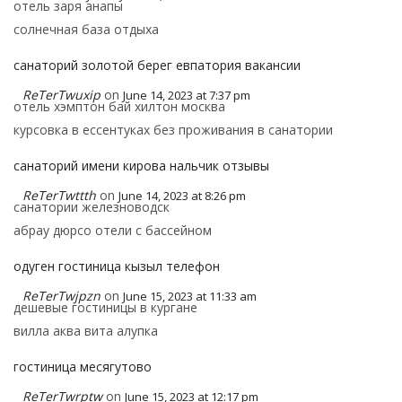
отель заря анапы
солнечная база отдыха
санаторий золотой берег евпатория вакансии
ReTerTwuxip
on
June 14, 2023 at 7:37 pm
отель хэмптон бай хилтон москва
курсовка в ессентуках без проживания в санатории
санаторий имени кирова нальчик отзывы
ReTerTwttth
on
June 14, 2023 at 8:26 pm
санатории железноводск
абрау дюрсо отели с бассейном
одуген гостиница кызыл телефон
ReTerTwjpzn
on
June 15, 2023 at 11:33 am
дешевые гостиницы в кургане
вилла аква вита алупка
гостиница месягутово
ReTerTwrptw
on
June 15, 2023 at 12:17 pm