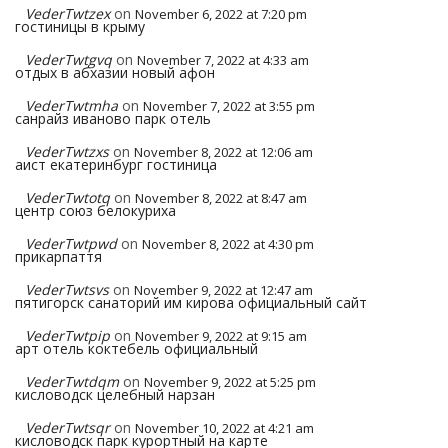
VederTwtzex
on
November 6, 2022 at 7:20 pm
гостиницы в крыму
VederTwtgvq
on
November 7, 2022 at 4:33 am
отдых в абхазии новый афон
VederTwtmha
on
November 7, 2022 at 3:55 pm
санрайз иваново парк отель
VederTwtzxs
on
November 8, 2022 at 12:06 am
аист екатеринбург гостиница
VederTwtotq
on
November 8, 2022 at 8:47 am
центр союз белокуриха
VederTwtpwd
on
November 8, 2022 at 4:30 pm
прикарпаття
VederTwtsvs
on
November 9, 2022 at 12:47 am
пятигорск санаторий им кирова официальный сайт
VederTwtpip
on
November 9, 2022 at 9:15 am
арт отель коктебель официальный
VederTwtdqm
on
November 9, 2022 at 5:25 pm
кисловодск целебный нарзан
VederTwtsqr
on
November 10, 2022 at 4:21 am
кисловодск парк курортный на карте