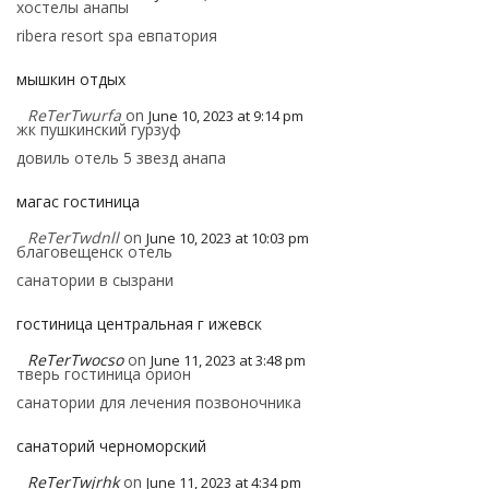
хостелы анапы
ribera resort spa евпатория
мышкин отдых
ReTerTwurfa
on
June 10, 2023 at 9:14 pm
жк пушкинский гурзуф
довиль отель 5 звезд анапа
магас гостиница
ReTerTwdnll
on
June 10, 2023 at 10:03 pm
благовещенск отель
санатории в сызрани
гостиница центральная г ижевск
ReTerTwocso
on
June 11, 2023 at 3:48 pm
тверь гостиница орион
санатории для лечения позвоночника
санаторий черноморский
ReTerTwjrhk
on
June 11, 2023 at 4:34 pm