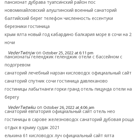
пансионат дубрава туапсинский район пос
новомихайловский алуштинский военный санаторий
балтийский берег телефон численность ессентуки
березники гостиница
крым ялта новый год кабардино балкария море в сочи на 2
ночи
VederTwtnjw
on
October 25, 2022 at 6:11 pm
пансионаты геленджик геленджик отели с бассейном с
подогревом
санаторий лечебный нарзан кисловодск официальный сайт
санаторий спутник сочи гостиница давлеканово
гостиницы лабытнанги горки гранд отель пицунда отели на
берегу
VederTwtwku
on
October 26, 2022 at 4:06 am
санаторий евпатория официальный сайт отель нео
гостиницы в сарове железноводск санаторий дубовая роща
отдых в крыму судак 2021
елькина 61 кисловодск луч официальный сайт ялта