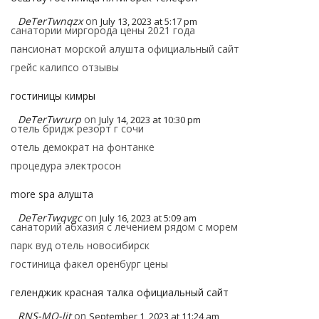
DeTerTwnqzx
on
July 13, 2023 at 5:17 pm
санатории миргорода цены 2021 года
пансионат морской алушта официальный сайт
грейс калипсо отзывы
гостиницы кимры
DeTerTwrurp
on
July 14, 2023 at 10:30 pm
отель бридж резорт г сочи
отель демократ на фонтанке
процедура электросон
more spa алушта
DeTerTwqvgc
on
July 16, 2023 at 5:09 am
санаторий абхазия с лечением рядом с морем
парк вуд отель новосибирск
гостиница факел оренбург цены
геленджик красная талка официальный сайт
RNS-MO-lit
on
September 1, 2023 at 11:24 am