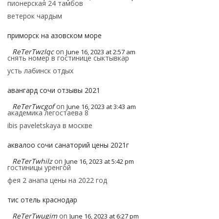
пионерская 24 тамбов
ветерок чардым
приморск на азовском море
ReTerTwzlqc
on
June 16, 2023 at 2:57 am
снять номер в гостинице сыктывкар
усть лабинск отдых
авангард сочи отзывы 2021
ReTerTwcgof
on
June 16, 2023 at 3:43 am
академика легостаева 8
ibis paveletskaya в москве
аквалоо сочи санаторий цены 2021г
ReTerTwhilz
on
June 16, 2023 at 5:42 pm
гостиницы уренгой
фея 2 анапа цены на 2022 год
тис отель краснодар
ReTerTwugim
on
June 16, 2023 at 6:27 pm