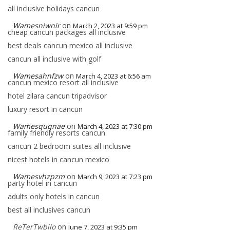
all inclusive holidays cancun
Wamesniwnir
on
March 2, 2023 at 9:59 pm
cheap cancun packages all inclusive
best deals cancun mexico all inclusive
cancun all inclusive with golf
Wamesahnfzw
on
March 4, 2023 at 6:56 am
cancun mexico resort all inclusive
hotel zilara cancun tripadvisor
luxury resort in cancun
Wamesquqnae
on
March 4, 2023 at 7:30 pm
family friendly resorts cancun
cancun 2 bedroom suites all inclusive
nicest hotels in cancun mexico
Wamesvhzpzm
on
March 9, 2023 at 7:23 pm
party hotel in cancun
adults only hotels in cancun
best all inclusives cancun
ReTerTwbilo
on
June 7, 2023 at 9:35 pm