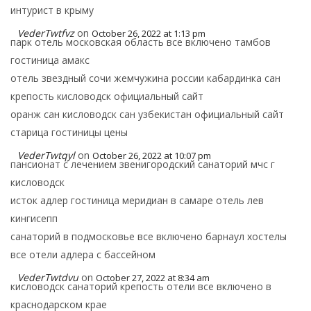
интурист в крыму
VederTwtfvz
on
October 26, 2022 at 1:13 pm
парк отель московская область все включено тамбов
гостиница амакс
отель звездный сочи жемчужина россии кабардинка сан
крепость кисловодск официальный сайт
оранж сан кисловодск сан узбекистан официальный сайт
старица гостиницы цены
VederTwtqyl
on
October 26, 2022 at 10:07 pm
пансионат с лечением звенигородский санаторий мчс г
кисловодск
исток адлер гостиница меридиан в самаре отель лев
кингисепп
санаторий в подмосковье все включено барнаул хостелы
все отели адлера с бассейном
VederTwtdvu
on
October 27, 2022 at 8:34 am
кисловодск санаторий крепость отели все включено в
краснодарском крае