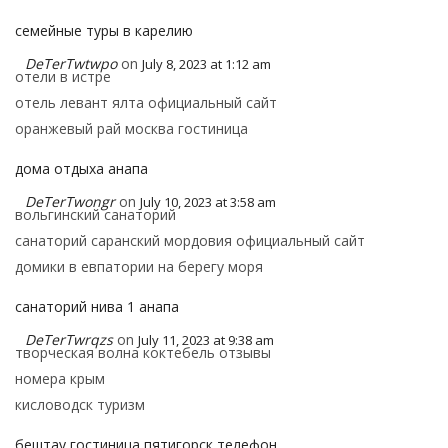
семейные туры в карелию
DeTerTwtwpo
on
July 8, 2023 at 1:12 am
отели в истре
отель левант ялта официальный сайт
оранжевый рай москва гостиница
дома отдыха анапа
DeTerTwongr
on
July 10, 2023 at 3:58 am
вольгинский санаторий
санаторий саранский мордовия официальный сайт
домики в евпатории на берегу моря
санаторий нива 1 анапа
DeTerTwrqzs
on
July 11, 2023 at 9:38 am
творческая волна коктебель отзывы
номера крым
кисловодск туризм
бештау гостиница пятигорск телефон