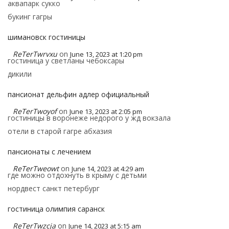
аквапарк сукко
букинг гагры
шимановск гостиницы
ReTerTwrvxu
on
June 13, 2023 at 1:20 pm
гостиница у светланы чебоксары
дикили
пансионат дельфин адлер официальный
ReTerTwoyof
on
June 13, 2023 at 2:05 pm
гостиницы в воронеже недорого у жд вокзала
отели в старой гагре абхазия
пансионаты с лечением
ReTerTweowt
on
June 14, 2023 at 4:29 am
где можно отдохнуть в крыму с детьми
нордвест санкт петербург
гостиница олимпия саранск
ReTerTwzcja
on
June 14, 2023 at 5:15 am